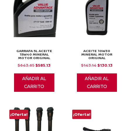
GARRAFA 5L ACEITE
ACEITE 10W30
15W40 MINERAL
MINERAL MOTOR
MOTOR ORIGINAL
ORIGINAL
El
El
El
El
$
643.65
$
585.13
$
143.14
$
130.13
precio
precio
precio
precio
AÑADIR AL
AÑADIR AL
original
actual
original
actual
CARRITO
CARRITO
era:
es:
era:
es:
$643.65.
$585.13.
$143.14.
$130.13.
¡Oferta!
¡Oferta!