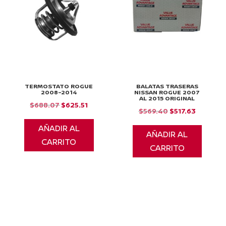
TERMOSTATO ROGUE
BALATAS TRASERAS
2008-2014
NISSAN ROGUE 2007
AL 2015 ORIGINAL
El
El
$
688.07
$
625.51
El
El
$
569.40
$
517.63
precio
precio
precio
precio
AÑADIR AL
original
actual
AÑADIR AL
original
actual
CARRITO
era:
es:
CARRITO
era:
es:
$688.07.
$625.51.
$569.40.
$517.63.