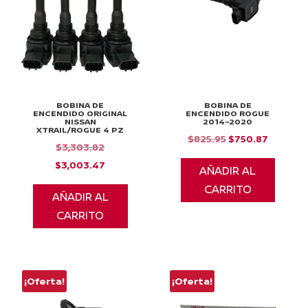
BOBINA DE
BOBINA DE
ENCENDIDO ORIGINAL
ENCENDIDO ROGUE
NISSAN
2014-2020
XTRAIL/ROGUE 4 PZ
El
El
$
825.95
$
750.87
El
$
3,303.82
precio
precio
precio
El
$
3,003.47
AÑADIR AL
original
actual
original
precio
CARRITO
era:
es:
AÑADIR AL
era:
actual
$825.95.
$750.87
CARRITO
$3,303.82.
es:
$3,003.47.
¡Oferta!
¡Oferta!