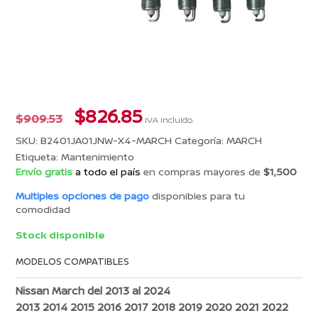
El
El
$
826.85
$
909.53
IVA incluido.
precio
precio
SKU:
B2401JA01JNW-X4-MARCH
Categoría:
MARCH
original
actual
Etiqueta:
Mantenimiento
era:
es:
Envío gratis
a todo el país
en compras mayores de
$1,500
$909.53.
$826.85.
Multiples opciones de pago
disponibles para tu
comodidad
Stock disponible
MODELOS COMPATIBLES
Nissan March del 2013 al 2024
2013 2014 2015 2016 2017 2018 2019 2020 2021 2022