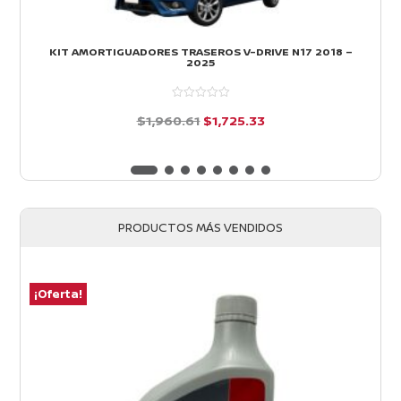
KIT AMORTIGUADORES TRASEROS V-DRIVE N17 2018 –
2025
El
El
$
1,960.61
$
1,725.33
precio
precio
d
e
original
actual
5
era:
es:
$1,960.61.
$1,725.33.
PRODUCTOS MÁS VENDIDOS
¡Oferta!
¡