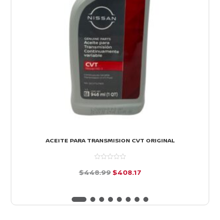
ACEITE PARA TRANSMISION CVT ORIGINAL
El
El
$
448.99
$
408.17
precio
precio
d
e
original
actual
5
era:
es: