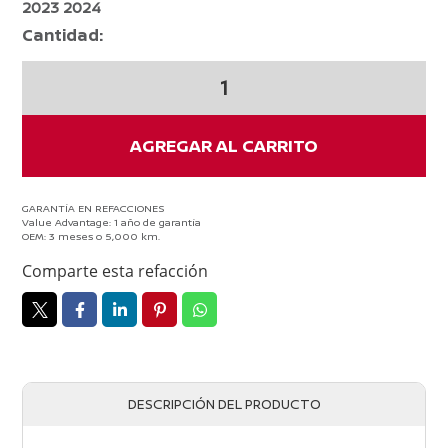
2023 2024
Cantidad:
4
Bujias
Iridium
Nissan
AGREGAR AL CARRITO
March
2013-
2024
GARANTÍA EN REFACCIONES
Value Advantage: 1 año de garantía
Original
OEM: 3 meses o 5,000 km.
cantidad
Comparte esta refacción
DESCRIPCIÓN DEL PRODUCTO