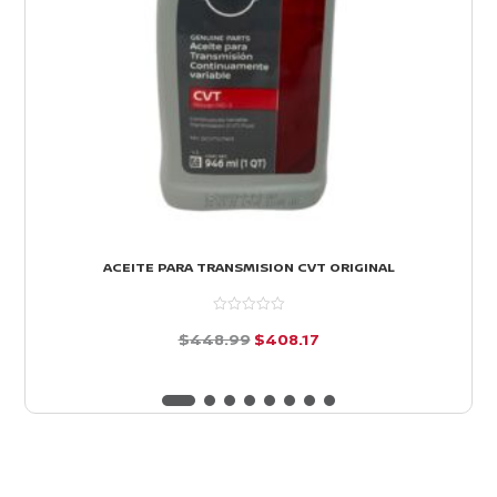
ACEITE PARA TRANSMISION CVT ORIGINAL
El
El
$
448.99
$
408.17
precio
precio
d
e
original
actual
5
era:
es:
$448.99.
$408.17.