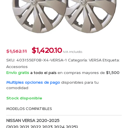
El
El
$
1,420.10
$
1,562.11
IVA incluido.
precio
precio
SKU:
403155EF0B-X4-VERSA-1
Categoría:
VERSA
Etiqueta:
original
actual
Accesorios
era:
es:
Envío gratis
a todo el país
en compras mayores de
$1,500
$1,562.11.
$1,420.10.
Multiples opciones de pago
disponibles para tu
comodidad
Stock disponible
MODELOS COMPATIBLES
NISSAN VERSA 2020-2025
(2020 2021 2022 2023 2024 2025)