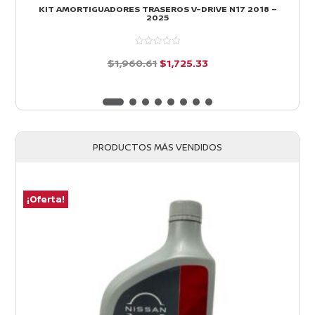
KIT AMORTIGUADORES TRASEROS V-DRIVE N17 2018 –
2025
El
El
$
1,960.61
$
1,725.33
precio
precio
d
e
original
actual
5
era:
es:
$1,960.61.
$1,725.33.
PRODUCTOS MÁS VENDIDOS
¡Oferta!
¡