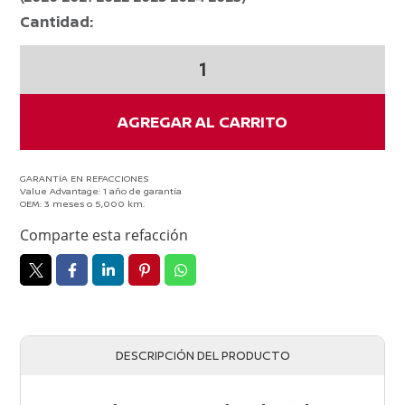
Cantidad:
4
Tapas
Rin
15
AGREGAR AL CARRITO
Polvera
Versa
2020-
GARANTÍA EN REFACCIONES
Value Advantage: 1 año de garantía
2025
OEM: 3 meses o 5,000 km.
Original
Comparte esta refacción
Nissan
cantidad
DESCRIPCIÓN DEL PRODUCTO