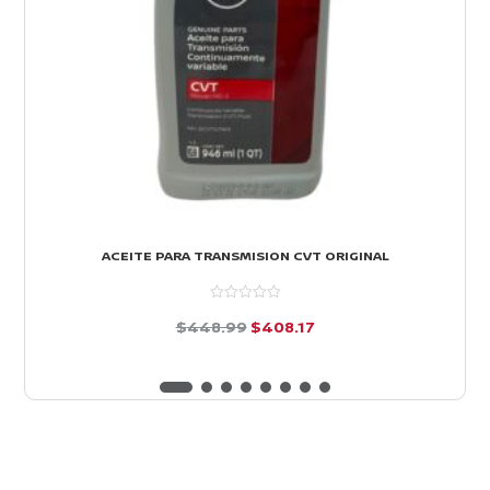
ACEITE PARA TRANSMISION CVT ORIGINAL
El
El
$
448.99
$
408.17
precio
precio
d
e
original
actual
5
era:
es:
$448.99.
$408.17.