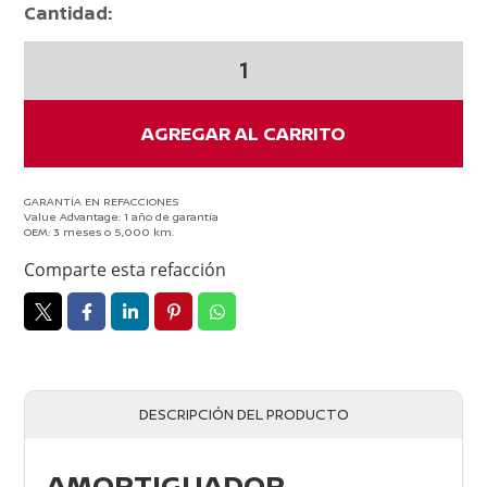
Cantidad:
AMORTIGUADOR
DELANTERO
DERECHO
SENTRA
AGREGAR AL CARRITO
B18
2020
-
GARANTÍA EN REFACCIONES
Value Advantage: 1 año de garantía
2025
OEM: 3 meses o 5,000 km.
cantidad
Comparte esta refacción
DESCRIPCIÓN DEL PRODUCTO
AMORTIGUADOR