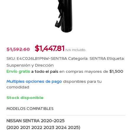
El
El
$
1,447.81
$
1,592.60
IVA incluido.
precio
precio
SKU:
E4C026LB1PNW-SENTRA
Categoría:
SENTRA
Etiqueta:
original
actual
Suspensión y Dirección
era:
es:
Envío gratis
a todo el país
en compras mayores de
$1,500
$1,592.60.
$1,447.81.
Multiples opciones de pago
disponibles para tu
comodidad
Stock disponible
MODELOS COMPATIBLES
NISSAN SENTRA 2020-2025
(2020 2021 2022 2023 2024 2025)