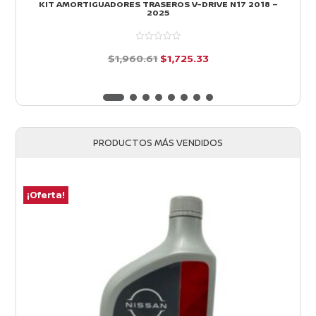
KIT AMORTIGUADORES TRASEROS V-DRIVE N17 2018 –
2025
El
El
$
1,960.61
$
1,725.33
precio
precio
d
e
original
actual
5
era:
es:
$1,960.61.
$1,725.33.
PRODUCTOS MÁS VENDIDOS
¡Oferta!
¡