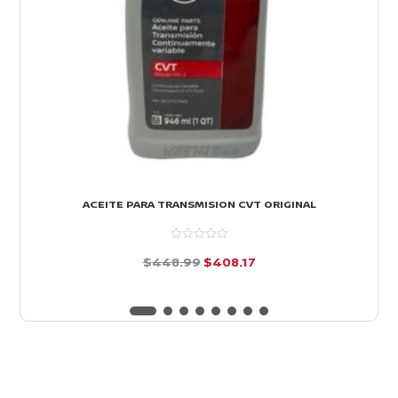
ACEITE PARA TRANSMISION CVT ORIGINAL
El
El
$
448.99
$
408.17
precio
precio
d
e
original
actual
5
era:
es:
$448.99.
$408.17.