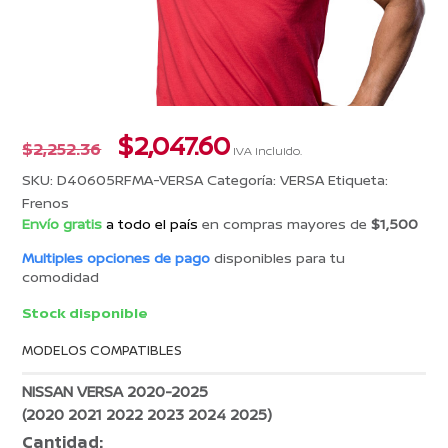
El
El
$
2,047.60
$
2,252.36
IVA incluido.
precio
precio
SKU:
D40605RFMA-VERSA
Categoría:
VERSA
Etiqueta:
original
actual
Frenos
era:
es:
Envío gratis
a todo el país
en compras mayores de
$1,500
$2,252.36.
$2,047.60.
Multiples opciones de pago
disponibles para tu
comodidad
Stock disponible
MODELOS COMPATIBLES
NISSAN VERSA 2020-2025
(2020 2021 2022 2023 2024 2025)
Cantidad: