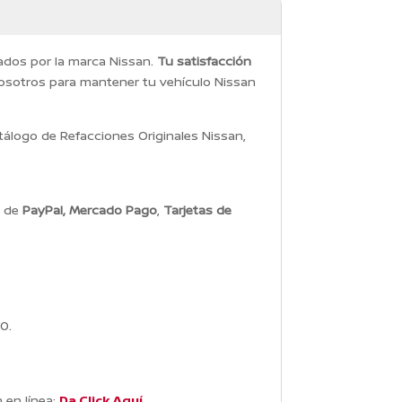
dados por la marca Nissan.
Tu satisfacción
osotros para mantener tu vehículo Nissan
álogo de Refacciones Originales Nissan,
s de
PayPal, Mercado Pago
,
Tarjetas de
0.
 en línea:
Da Click Aquí