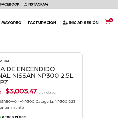
FACEBOOK
INSTAGRAM
0

L MAYOREO
FACTURACIÓN
INICIAR SESIÓN
IGINAL
A DE ENCENDIDO
NAL NISSAN NP300 2.5L
 PZ
El
El
$
3,003.47
2
IVA incluido.
precio
precio
original
actual
85RB0A-X4-NP300
Categoría:
NP300 D23
era:
es:
antenimiento
$3,303.82.
$3,003.47.
s
a todo el país