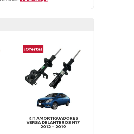
¡Oferta!
¡Oferta!
KIT AMORTIGUADORES
KIT AMORT
VERSA DELANTEROS N17
DELANTEROS
2012 – 2019
V-DRIVE 2