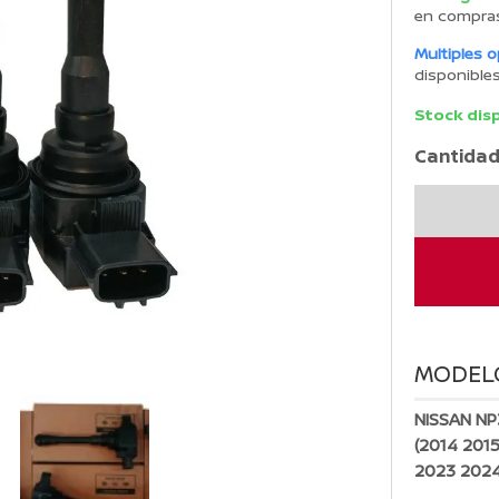
en compra
Multiples 
disponible
Stock dis
Cantidad
Bobina
De
Encendido
Original
Nissan
Np300
2.5l
MODEL
D23
4
NISSAN NP
Pz
(2014 201
cantidad
2023 2024