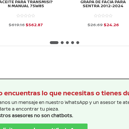
ACEITE PARA TRANSMISI?
GRAPA DE FACIA PARA
N MANUAL 75W85
SENTRA 2012-2024
El
El
El
El
$
619.16
$
562.87
$
26.69
$
24.26
precio
precio
precio
prec
d
d
e
e
original
actual
original
actu
5
5
era:
es:
era:
es:
$619.16.
$562.87.
$26.69.
$24.
 encuentras lo que necesitas o tienes 
anos un mensaje en nuestro WhatsApp y un asesor te a
arte a encontrar tu pieza.
tros asesores no son chatbots.