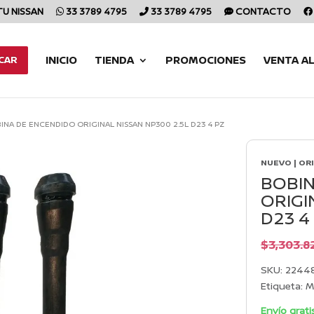
TU NISSAN
33 3789 4795
33 3789 4795
CONTACTO
INICIO
TIENDA
PROMOCIONES
VENTA A
CAR
INA DE ENCENDIDO ORIGINAL NISSAN NP300 2.5L D23 4 PZ
NUEVO | OR
BOBIN
ORIGI
D23 4
$
3,303.8
SKU:
2244
Etiqueta:
M
Envío grati