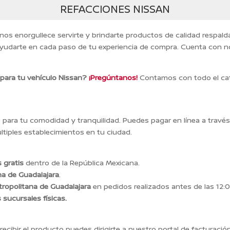
REFACCIONES NISSAN
 nos enorgullece servirte y brindarte productos de calidad respal
yudarte en cada paso de tu experiencia de compra. Cuenta con n
 para tu vehículo Nissan?
¡Pregúntanos!
Contamos con todo el cat
ara tu comodidad y tranquilidad. Puedes pagar en línea a travé
tiples establecimientos en tu ciudad.
 gratis
dentro de la República Mexicana.
na de Guadalajara
.
ropolitana de Guadalajara
en pedidos realizados antes de las 12:0
s sucursales físicas.
recibir el producto puedes dirigirte a nuestro portal de facturación