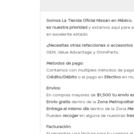
Somos La Tienda Oficial Nissan en México
,
es nuestra prioridad
y estamos aquí para a
en excelente estado.
¿Necesitas otras refacciones o accesorios
OEM, Value Advantage y OmniParts.
Metodos de pago:
Contamos con multiples métodos de pago p
Crédito/Débito
o el pago en
Efectivo
en mul
Envíos:
En compras mayores de
$1,500 tu envío es
Envío gratis
dentro de la
Zona Metropolita
Entrega el mismo día
dentro de la Zona
Met
Puedes
recoger
en alguna de nuestras
tre
Facturación:
Si necesitas una factura para tu compra al 