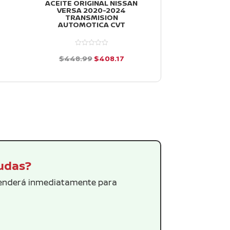
ACEITE ORIGINAL NISSAN
HORQUILLAS 
VERSA 2020-2024
DERECHA NI
TRANSMISION
2012-2019
AUTOMOTICA CVT
$
3,047.51
io
El
El
$
448.99
$
408.17
d
al
precio
precio
e
d
5
e
original
actual
5
26.
era:
es:
$448.99.
$408.17.
dudas?
tenderá inmediatamente para