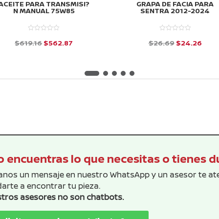
ACEITE PARA TRANSMISI?
GRAPA DE FACIA PARA
N MANUAL 75W85
SENTRA 2012-2024
El
El
El
El
$
619.16
$
562.87
$
26.69
$
24.26
precio
precio
precio
prec
d
d
e
e
original
actual
original
actu
5
5
era:
es:
era:
es:
$619.16.
$562.87.
$26.69.
$24.
 encuentras lo que necesitas o tienes 
anos un mensaje en nuestro WhatsApp y un asesor te a
arte a encontrar tu pieza.
tros asesores no son chatbots.