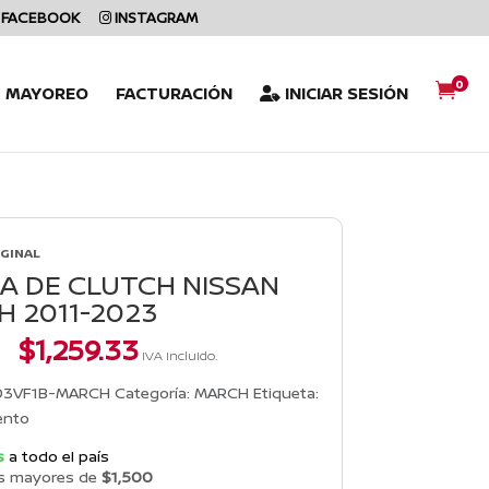
FACEBOOK
INSTAGRAM
0

L MAYOREO
FACTURACIÓN
INICIAR SESIÓN
IGINAL
 DE CLUTCH NISSAN
 2011-2023
El
El
$
1,259.33
IVA incluido.
precio
precio
original
actual
03VF1B-MARCH
Categoría:
MARCH
Etiqueta:
era:
es:
ento
$1,385.27.
$1,259.33.
s
a todo el país
s mayores de
$1,500