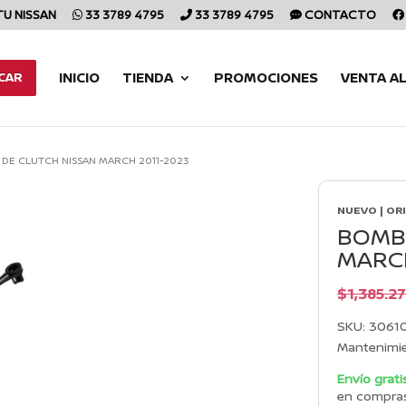
TU NISSAN
33 3789 4795
33 3789 4795
CONTACTO
INICIO
TIENDA
PROMOCIONES
VENTA A
CAR
DE CLUTCH NISSAN MARCH 2011-2023
NUEVO | OR
BOMBA
MARCH
$
1,385.27
SKU:
3061
Mantenimi
Envío grati
en compra