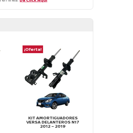
¡Oferta!
¡Oferta!
KIT AMORTIGUADORES
KIT AMORT
VERSA DELANTEROS N17
DELANTEROS
2012 – 2019
V-DRIVE 2