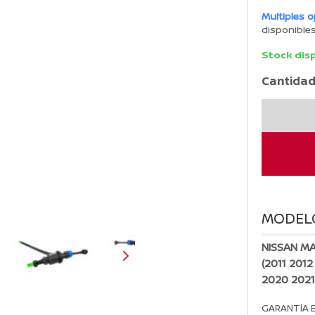
Multiples 
disponible
Stock dis
Cantidad
Bomba
De
Clutch
Nissan
MARCH
2011-
2023
MODEL
cantidad
NISSAN MA
(2011 2012
2020 2021
GARANTÍA 