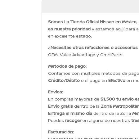
Somos La Tienda Oficial Nissan en México
,
es nuestra prioridad
y estamos aquí para a
en excelente estado.
¿Necesitas otras refacciones o accesorios
OEM, Value Advantage y OmniParts.
Metodos de pago:
Contamos con multiples métodos de pago p
Crédito/Débito
o el pago en
Efectivo
en mul
Envíos:
En compras mayores de
$1,500 tu envío es
Envío gratis
dentro de la
Zona Metropolita
Entrega el mismo día
dentro de la Zona
Met
Puedes
recoger
en alguna de nuestras
tre
Facturación:
Si necesitas una factura para tu compra al 