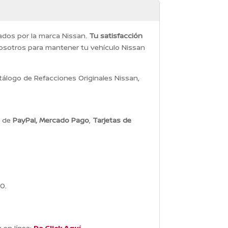
dados por la marca Nissan.
Tu satisfacción
osotros para mantener tu vehículo Nissan
álogo de Refacciones Originales Nissan,
s de
PayPal, Mercado Pago
,
Tarjetas de
0.
 en línea:
Da Click Aquí