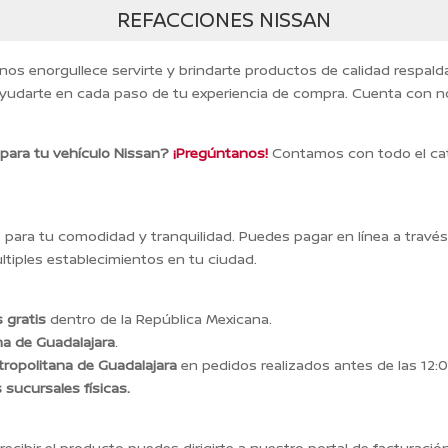
REFACCIONES NISSAN
 nos enorgullece servirte y brindarte productos de calidad respal
yudarte en cada paso de tu experiencia de compra. Cuenta con n
 para tu vehículo Nissan?
¡Pregúntanos!
Contamos con todo el cat
ara tu comodidad y tranquilidad. Puedes pagar en línea a travé
tiples establecimientos en tu ciudad.
 gratis
dentro de la República Mexicana.
na de Guadalajara
.
ropolitana de Guadalajara
en pedidos realizados antes de las 12:0
s sucursales físicas.
recibir el producto puedes dirigirte a nuestro portal de facturación