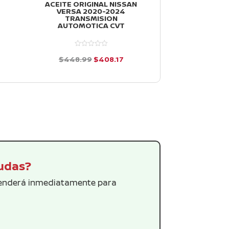
ACEITE ORIGINAL NISSAN
HORQUILLAS 
VERSA 2020-2024
DERECHA NI
TRANSMISION
2012-2019
AUTOMOTICA CVT
$
3,047.51
io
El
El
$
448.99
$
408.17
d
al
precio
precio
e
d
5
e
original
actual
5
26.
era:
es:
$448.99.
$408.17.
dudas?
tenderá inmediatamente para