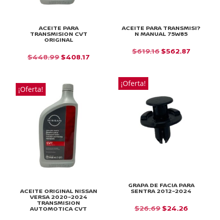
ACEITE PARA
ACEITE PARA TRANSMISI?
TRANSMISION CVT
N MANUAL 75W85
ORIGINAL
EL
EL
$
619.16
$
562.87
EL
EL
$
448.99
$
408.17
PRECIO
PRECIO
PRECIO
PRECIO
ORIGINAL
ACTUAL
ORIGINAL
ACTUAL
¡Oferta!
ERA:
ES:
¡Oferta!
ERA:
ES:
$619.16.
$562.87
$448.99.
$408.17.
GRAPA DE FACIA PARA
ACEITE ORIGINAL NISSAN
SENTRA 2012-2024
VERSA 2020-2024
TRANSMISION
EL
EL
$
26.69
$
24.26
AUTOMOTICA CVT