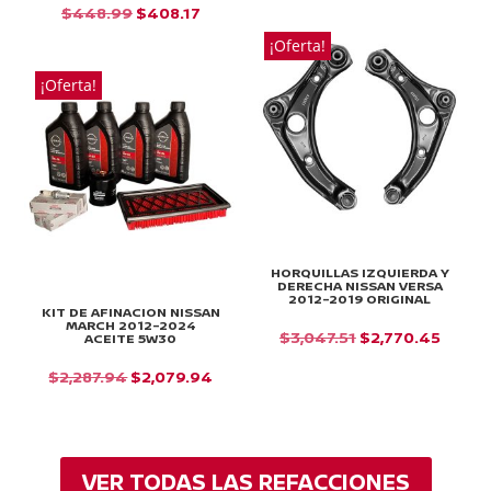
PRECIO
PRECIO
EL
EL
$
448.99
$
408.17
ORIGINAL
ACTUAL
PRECIO
PRECIO
¡Oferta!
ERA:
ES:
ORIGINAL
ACTUAL
¡Oferta!
$26.69.
$24.26.
ERA:
ES:
$448.99.
$408.17.
HORQUILLAS IZQUIERDA Y
DERECHA NISSAN VERSA
2012-2019 ORIGINAL
KIT DE AFINACION NISSAN
MARCH 2012-2024
EL
EL
$
3,047.51
$
2,770.45
ACEITE 5W30
PRECIO
PRECI
EL
EL
$
2,287.94
$
2,079.94
ORIGINAL
ACTU
PRECIO
PRECIO
ERA:
ES:
ORIGINAL
ACTUAL
$3,047.51.
$2,770
ERA:
ES:
VER TODAS LAS REFACCIONES
$2,287.94.
$2,079.94.