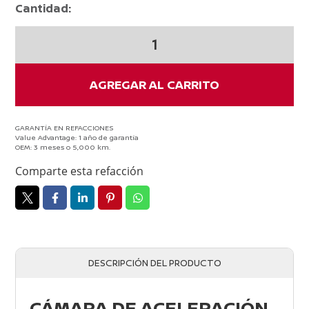
Cantidad:
CAMARA
DE
ACELERACION
KICKS
AGREGAR AL CARRITO
P15
2016
-
GARANTÍA EN REFACCIONES
Value Advantage: 1 año de garantía
2023
OEM: 3 meses o 5,000 km.
cantidad
Comparte esta refacción
DESCRIPCIÓN DEL PRODUCTO
CÁMARA DE ACELERACIÓN