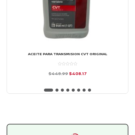
ACEITE PARA TRANSMISION CVT ORIGINAL
El
El
$
448.99
$
408.17
precio
precio
d
e
original
actual
5
era:
es:
$448.99.
$408.17.