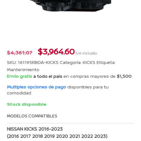
El
El
$
3,964.60
$
4,361.07
IVA incluido.
precio
precio
SKU:
161195RB0A-KICKS
Categoría:
KICKS
Etiqueta:
original
actual
Mantenimiento
era:
es:
Envío gratis
a todo el país
en compras mayores de
$1,500
$4,361.07.
$3,964.60.
Multiples opciones de pago
disponibles para tu
comodidad
Stock disponible
MODELOS COMPATIBLES
NISSAN KICKS 2016-2023
(2016 2017 2018 2019 2020 2021 2022 2023)