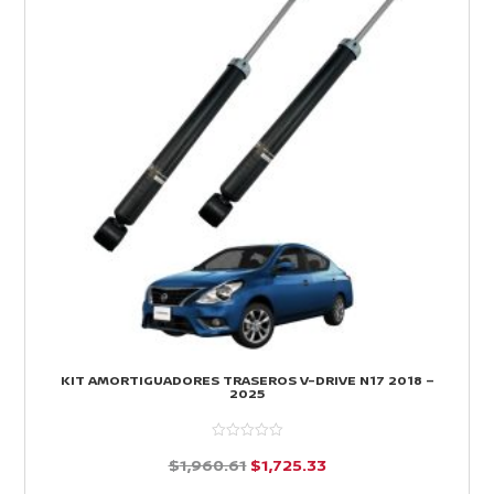
KIT AMORTIGUADORES TRASEROS V-DRIVE N17 2018 –
2025
El
El
$
1,960.61
$
1,725.33
precio
precio