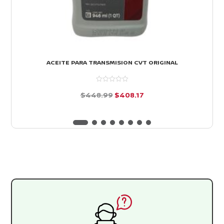
ACEITE PARA TRANSMISION CVT ORIGINAL
El
El
$
448.99
$
408.17
precio
precio
d
e
original
actual
5
era:
es:
$448.99.
$408.17.