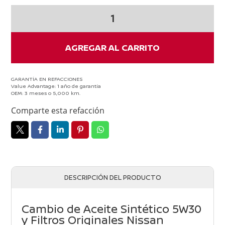
Cambio
De
Aceite
Sintetico
AGREGAR AL CARRITO
5w30
Y
Filtros
GARANTÍA EN REFACCIONES
Value Advantage: 1 año de garantía
Nissan
OEM: 3 meses o 5,000 km.
Sentra
Comparte esta refacción
2012-
2019
cantidad
DESCRIPCIÓN DEL PRODUCTO
Cambio de Aceite Sintético 5W30
y Filtros Originales Nissan