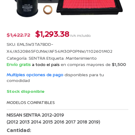
El
El
$
1,293.38
$
1,422.72
IVA incluido.
precio
precio
SKU:
EML5W3TA7BDD-
original
actual
X4/A520865F0JNW/AF54M30P0PNW/1102601M02
era:
es:
Categoría:
SENTRA
Etiqueta:
Mantenimiento
$1,422.72.
$1,293.38.
Envío gratis
a todo el país
en compras mayores de
$1,500
Multiples opciones de pago
disponibles para tu
comodidad
Stock disponible
MODELOS COMPATIBLES
NISSAN SENTRA 2012-2019
(2012 2013 2014 2015 2016 2017 2018 2019)
Cantidad: