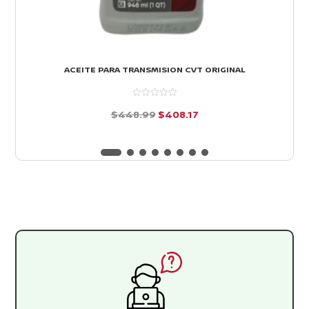
ACEITE PARA TRANSMISION CVT ORIGINAL
El
El
$
448.99
$
408.17
precio
precio
d
e
original
actual
5
era:
es:
$448.99.
$408.17.