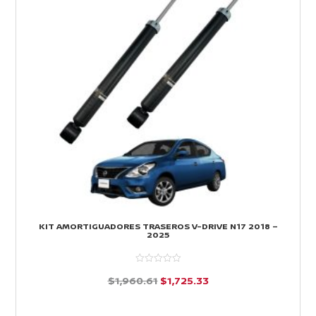
KIT AMORTIGUADORES TRASEROS V-DRIVE N17 2018 –
2025
El
El
$
1,960.61
$
1,725.33
precio
precio
d
e