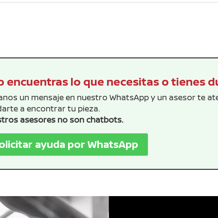
era:
es:
era:
es:
$619.16.
$562.87.
$26.69.
$24.
 encuentras lo que necesitas o tienes 
anos un mensaje en nuestro WhatsApp y un asesor te a
arte a encontrar tu pieza.
tros asesores no son chatbots.
olicitar ayuda por WhatsApp