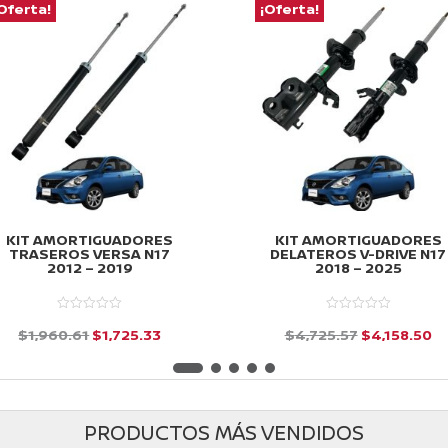
Oferta!
¡Oferta!
KIT AMORTIGUADORES
KIT AMORTIGUADORES
TRASEROS VERSA N17
DELATEROS V-DRIVE N17
2012 – 2019
2018 – 2025
El
El
El
El
$
1,960.61
$
1,725.33
$
4,725.57
$
4,158.50
precio
precio
precio
pr
d
d
e
e
original
actual
original
ac
5
5
era:
es:
era:
es
PRODUCTOS MÁS VENDIDOS
$1,960.61.
$1,725.33.
$4,725.57.
$4