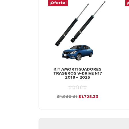
¡Oferta!
¡
KIT AMORTIGUADORES
TRASEROS V-DRIVE N17
2018 – 2025
El
El
$
1,960.61
$
1,725.33
precio
precio
d
e
original
actual
5
era:
es:
$1,960.61.
$1,725.33.