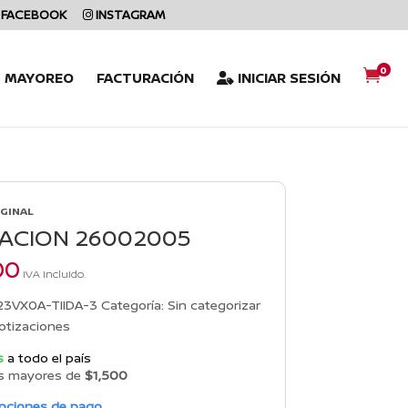
FACEBOOK
INSTAGRAM
0

L MAYOREO
FACTURACIÓN
INICIAR SESIÓN
IGINAL
ACION 26002005
00
IVA incluido.
3VX0A-TIIDA-3
Categoría:
Sin categorizar
otizaciones
s
a todo el país
s mayores de
$1,500
opciones de pago