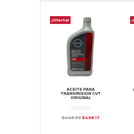
¡Oferta!
¡
ACEITE PARA
TRANSMISION CVT
ORIGINAL
El
El
$
448.99
$
408.17
precio
precio
d
e
original
actual
5