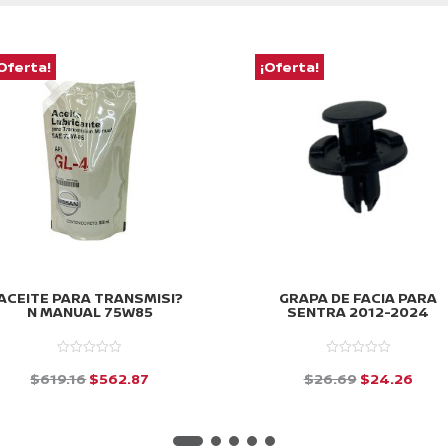
Oferta!
¡Oferta!
ACEITE PARA TRANSMISI?
GRAPA DE FACIA PARA
N MANUAL 75W85
SENTRA 2012-2024
El
El
El
El
$
619.16
$
562.87
$
26.69
$
24.26
precio
precio
precio
prec
d
d
e
e
original
actual
original
actu
5
5