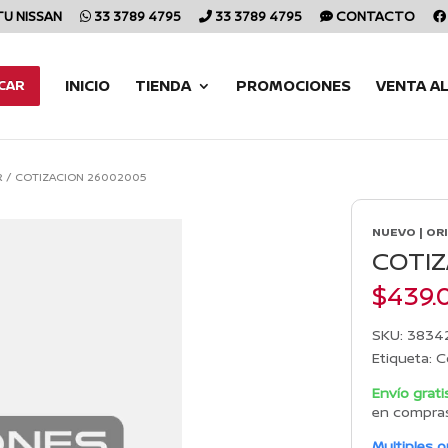
TU NISSAN
33 3789 4795
33 3789 4795
CONTACTO
INICIO
TIENDA
PROMOCIONES
VENTA A
CAR
R
/
COTIZACION 26002005
NUEVO | OR
COTIZ
$
439.
SKU:
38342
Etiqueta:
C
Envío grati
en compra
Multiples 