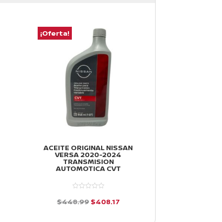
¡Oferta!
¡Oferta!
ACEITE ORIGINAL NISSAN
HORQUILLAS 
VERSA 2020-2024
DERECHA NI
TRANSMISION
2012-2019
AUTOMOTICA CVT
$
3,047.51
io
El
El
$
448.99
$
408.17
d
al
precio
precio
e
d
5
e