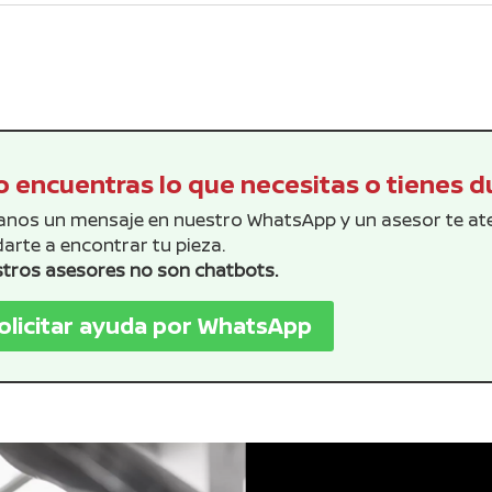
era:
es:
era:
es:
$619.16.
$562.87.
$26.69.
$24.
 encuentras lo que necesitas o tienes 
anos un mensaje en nuestro WhatsApp y un asesor te a
arte a encontrar tu pieza.
tros asesores no son chatbots.
olicitar ayuda por WhatsApp