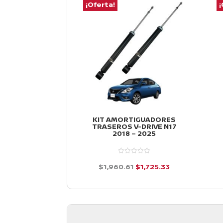
¡Oferta!
¡
KIT AMORTIGUADORES
TRASEROS V-DRIVE N17
2018 – 2025
El
El
$
1,960.61
$
1,725.33
precio
precio
d
e
original
actual
5
era:
es:
$1,960.61.
$1,725.33.