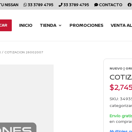
TU NISSAN
33 3789 4795
33 3789 4795
CONTACTO
INICIO
TIENDA
PROMOCIONES
VENTA A
CAR
R
/
COTIZACION 26002007
NUEVO | OR
COTIZ
$
2,74
SKU:
3493
categoriza
Envío grati
en compra
Multiples 