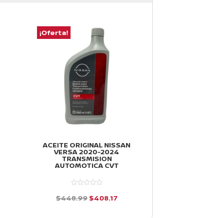
¡Oferta!
¡Oferta!
ACEITE ORIGINAL NISSAN
HORQUILLAS 
VERSA 2020-2024
DERECHA NI
TRANSMISION
2012-2019
AUTOMOTICA CVT
$
3,047.51
io
El
El
$
448.99
$
408.17
d
al
precio
precio
e
d
5
e