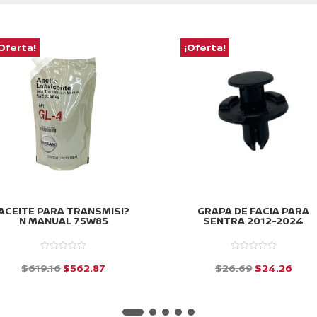
Oferta!
¡Oferta!
ACEITE PARA TRANSMISI?
GRAPA DE FACIA PARA
N MANUAL 75W85
SENTRA 2012-2024
El
El
El
El
$
619.16
$
562.87
$
26.69
$
24.26
precio
precio
precio
prec
d
d
e
e
original
actual
original
actu
5
5