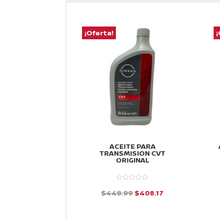
¡Oferta!
¡
ACEITE PARA
TRANSMISION CVT
ORIGINAL
El
El
$
448.99
$
408.17
precio
precio
d
e
original
actual
5