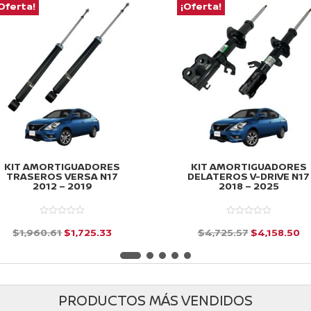
Oferta!
¡Oferta!
KIT AMORTIGUADORES
KIT AMORTIGUADORES
TRASEROS VERSA N17
DELATEROS V-DRIVE N17
2012 – 2019
2018 – 2025
El
El
El
El
$
1,960.61
$
1,725.33
$
4,725.57
$
4,158.50
precio
precio
precio
pr
d
d
e
e
original
actual
original
ac
5
5
era:
es:
era:
es
PRODUCTOS MÁS VENDIDOS
$1,960.61.
$1,725.33.
$4,725.57.
$4