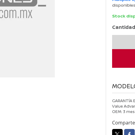
disponible
Stock dis
Cantidad
COTIZACIO
26002007
cantidad
MODEL
GARANTÍA 
Value Advan
OEM: 3 mes
Comparte 