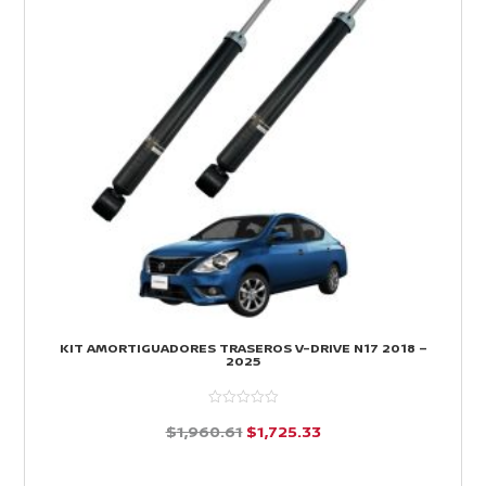
KIT AMORTIGUADORES TRASEROS V-DRIVE N17 2018 –
2025
El
El
$
1,960.61
$
1,725.33
precio
precio
d
e