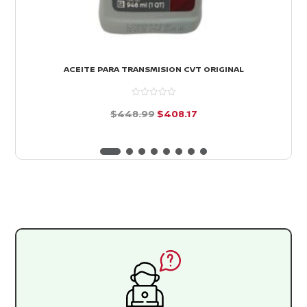
ACEITE PARA TRANSMISION CVT ORIGINAL
El
El
$
448.99
$
408.17
precio
precio
d
e
original
actual
5
era:
es:
$448.99.
$408.17.