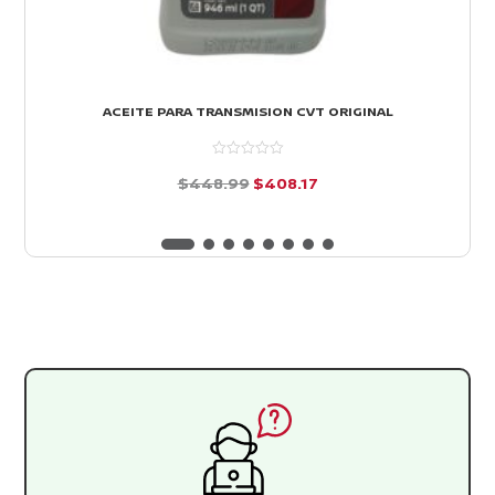
ACEITE PARA TRANSMISION CVT ORIGINAL
El
El
$
448.99
$
408.17
precio
precio
d
e
original
actual
5
era:
es:
$448.99.
$408.17.