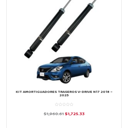
KIT AMORTIGUADORES TRASEROS V-DRIVE N17 2018 –
2025
El
El
$
1,960.61
$
1,725.33
precio
precio
d
e