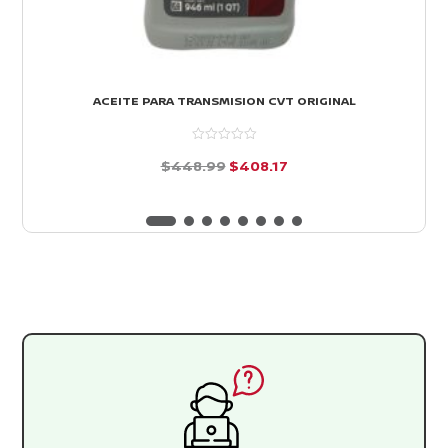
ACEITE PARA TRANSMISION CVT ORIGINAL
El
El
$
448.99
$
408.17
precio
precio
d
e
original
actual
5
era:
es:
$448.99.
$408.17.