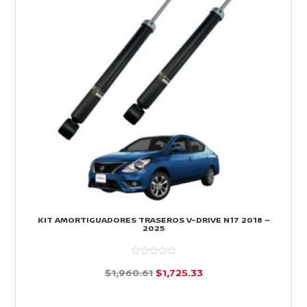
KIT AMORTIGUADORES TRASEROS V-DRIVE N17 2018 –
2025
El
El
$
1,960.61
$
1,725.33
precio
precio
d
e