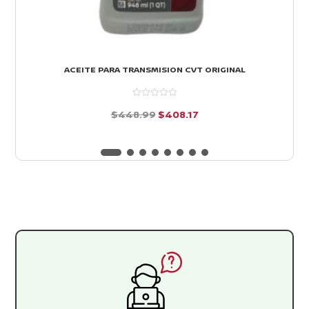
ACEITE PARA TRANSMISION CVT ORIGINAL
El
El
$
448.99
$
408.17
precio
precio
d
e
original
actual
5
era:
es:
$448.99.
$408.17.