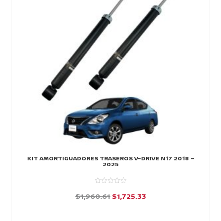
KIT AMORTIGUADORES TRASEROS V-DRIVE N17 2018 –
2025
El
El
$
1,960.61
$
1,725.33
precio
precio
d
e