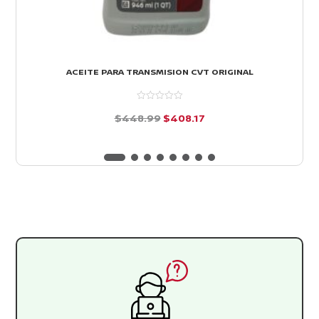
ACEITE PARA TRANSMISION CVT ORIGINAL
El
El
$
448.99
$
408.17
precio
precio
d
e
original
actual
5
era:
es:
$448.99.
$408.17.