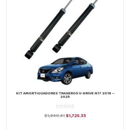
KIT AMORTIGUADORES TRASEROS V-DRIVE N17 2018 –
2025
El
El
$
1,960.61
$
1,725.33
precio
precio
d
e