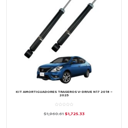
KIT AMORTIGUADORES TRASEROS V-DRIVE N17 2018 –
2025
El
El
$
1,960.61
$
1,725.33
precio
precio
d
e