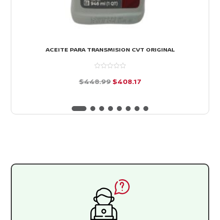
ACEITE PARA TRANSMISION CVT ORIGINAL
El
El
$
448.99
$
408.17
precio
precio
d
e
original
actual
5
era:
es:
$448.99.
$408.17.