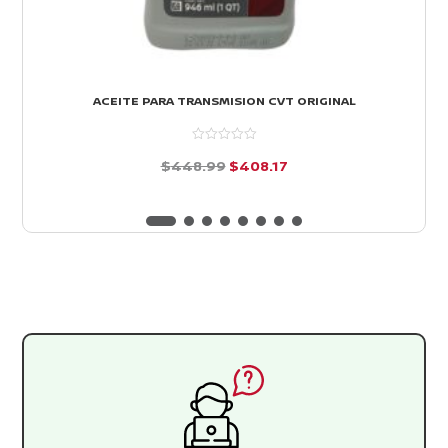
ACEITE PARA TRANSMISION CVT ORIGINAL
El
El
$
448.99
$
408.17
precio
precio
d
e
original
actual
5
era:
es:
$448.99.
$408.17.