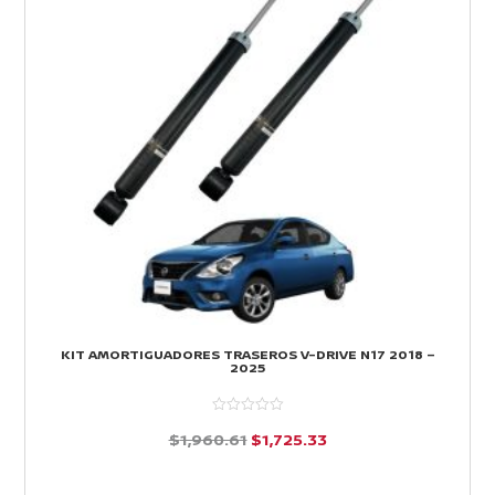
KIT AMORTIGUADORES TRASEROS V-DRIVE N17 2018 –
2025
El
El
$
1,960.61
$
1,725.33
precio
precio
d
e