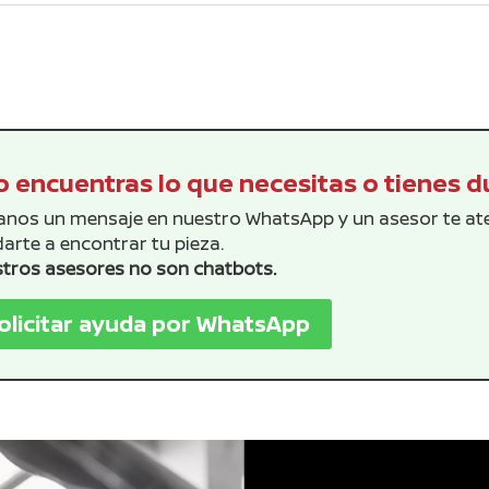
era:
es:
era:
es:
$619.16.
$562.87.
$26.69.
$24.
 encuentras lo que necesitas o tienes 
anos un mensaje en nuestro WhatsApp y un asesor te a
arte a encontrar tu pieza.
tros asesores no son chatbots.
olicitar ayuda por WhatsApp