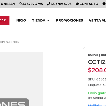
TU NISSAN
33 3789 4795
33 3789 4795
CONTACTO
INICIO
TIENDA
PROMOCIONES
VENTA A
CAR
ION 26007002
NUEVO | OR
COTIZ
$
208.
SKU:
6562
Etiqueta:
C
Envío grati
en compra
Multiples 