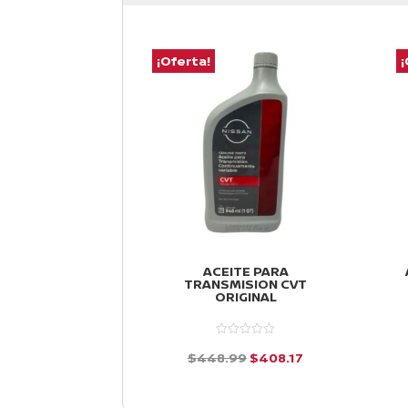
¡Oferta!
¡
ACEITE PARA
TRANSMISION CVT
ORIGINAL
El
El
$
448.99
$
408.17
precio
precio
d
e
original
actual
5