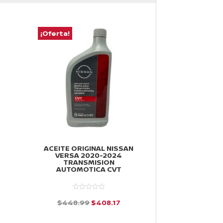
¡Oferta!
¡Oferta!
ACEITE ORIGINAL NISSAN
HORQUILLAS 
VERSA 2020-2024
DERECHA NI
TRANSMISION
2012-2019
AUTOMOTICA CVT
$
3,047.51
io
El
El
$
448.99
$
408.17
d
al
precio
precio
e
d
5
e