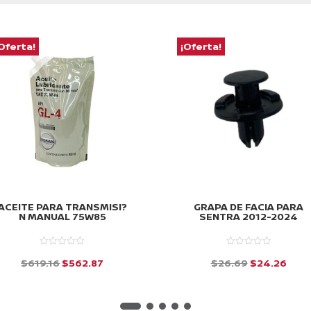
Oferta!
¡Oferta!
ACEITE PARA TRANSMISI?
GRAPA DE FACIA PARA
N MANUAL 75W85
SENTRA 2012-2024
El
El
El
El
$
619.16
$
562.87
$
26.69
$
24.26
precio
precio
precio
prec
d
d
e
e
original
actual
original
actu
5
5