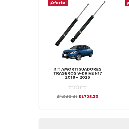
¡Oferta!
¡
KIT AMORTIGUADORES
TRASEROS V-DRIVE N17
2018 – 2025
El
El
$
1,960.61
$
1,725.33
precio
precio
d
e
original
actual
5
era:
es:
$1,960.61.
$1,725.33.