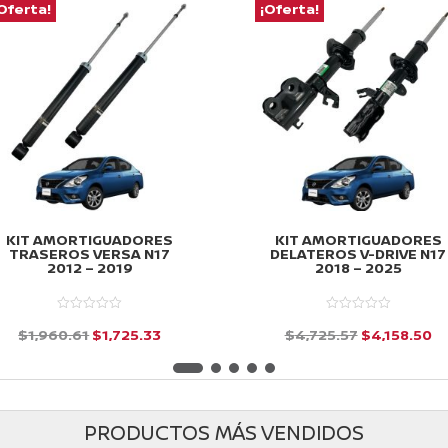
Oferta!
¡Oferta!
KIT AMORTIGUADORES
KIT AMORTIGUADORES
TRASEROS VERSA N17
DELATEROS V-DRIVE N17
2012 – 2019
2018 – 2025
El
El
El
El
$
1,960.61
$
1,725.33
$
4,725.57
$
4,158.50
precio
precio
precio
pr
d
d
e
e
original
actual
original
ac
5
5
era:
es:
era:
es
PRODUCTOS MÁS VENDIDOS
$1,960.61.
$1,725.33.
$4,725.57.
$4