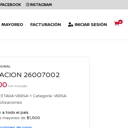
FACEBOOK
INSTAGRAM
0

L MAYOREO
FACTURACIÓN
INICIAR SESIÓN
IGINAL
ACION 26007002
00
IVA incluido.
23TA0A-VERSA-1
Categoría:
VERSA
otizaciones
s
a todo el país
s mayores de
$1,500
opciones de pago