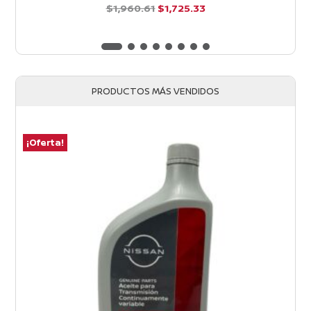
El
El
$
1,960.61
$
1,725.33
precio
precio
d
e
original
actual
5
era:
es:
$1,960.61.
$1,725.33.
PRODUCTOS MÁS VENDIDOS
¡Oferta!
¡