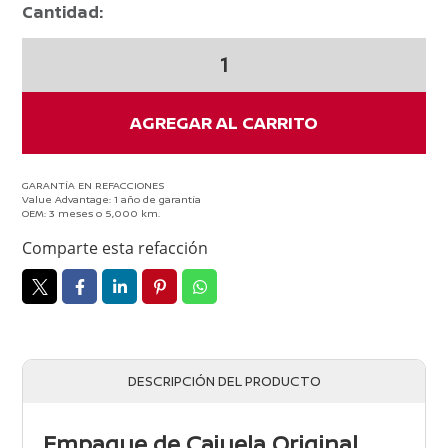
Cantidad:
Empaque
De
Cajuela
Nissan
AGREGAR AL CARRITO
Original
Versa
2012-
GARANTÍA EN REFACCIONES
Value Advantage: 1 año de garantía
2019
OEM: 3 meses o 5,000 km.
cantidad
Comparte esta refacción
DESCRIPCIÓN DEL PRODUCTO
Empaque de Cajuela Original