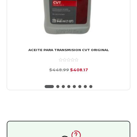
ACEITE PARA TRANSMISION CVT ORIGINAL
El
El
$
448.99
$
408.17
precio
precio
d
e
original
actual
5
era:
es:
$448.99.
$408.17.