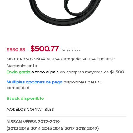
El
El
$
500.77
$
550.85
IVA incluido.
precio
precio
SKU:
848309KN0A-VERSA
Categoría:
VERSA
Etiqueta:
original
actual
Mantenimiento
era:
es:
Envío gratis
a todo el país
en compras mayores de
$1,500
$550.85.
$500.77.
Multiples opciones de pago
disponibles para tu
comodidad
Stock disponible
MODELOS COMPATIBLES
NISSAN VERSA 2012-2019
(2012 2013 2014 2015 2016 2017 2018 2019)