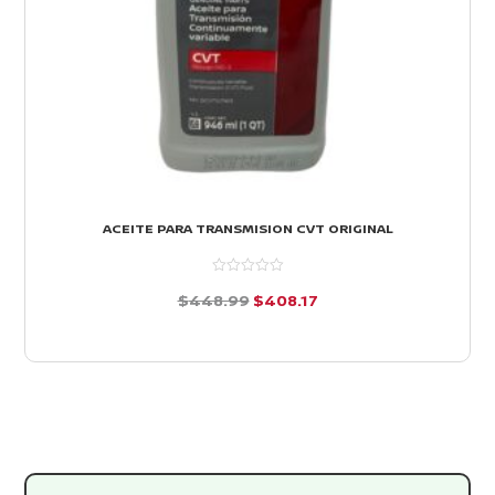
ACEITE PARA TRANSMISION CVT ORIGINAL
El
El
$
448.99
$
408.17
precio
precio
d
e
original
actual
5
era:
es:
$448.99.
$408.17.