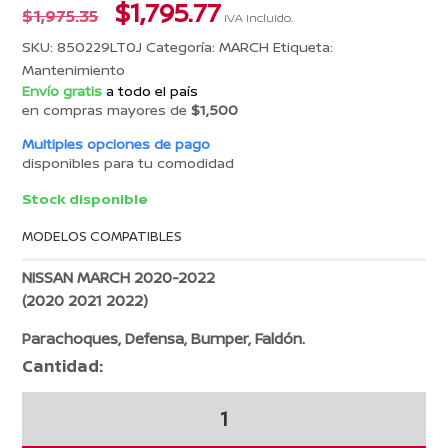
El
El
$
1,795.77
$
1,975.35
IVA incluido.
precio
precio
SKU:
850229LT0J
Categoría:
MARCH
Etiqueta:
original
actual
Mantenimiento
era:
es:
Envío gratis
a todo el país
$1,975.35.
$1,795.77.
en compras mayores de
$1,500
Multiples opciones de pago
disponibles para tu comodidad
Stock disponible
MODELOS COMPATIBLES
NISSAN MARCH 2020-2022
(2020 2021 2022)
Parachoques, Defensa, Bumper, Faldón.
Cantidad:
Facia
Trasera