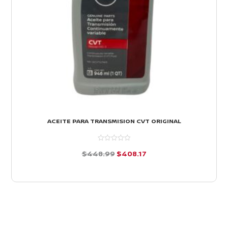
ACEITE PARA TRANSMISION CVT ORIGINAL
El
El
$
448.99
$
408.17
precio
precio
d
e
original
actual
5
era:
es:
$448.99.
$408.17.