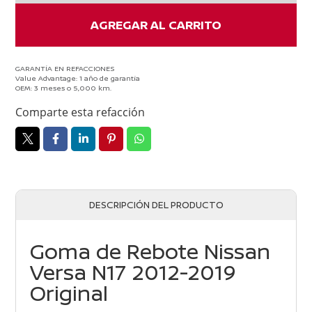
REBOTE
VERSA
AGREGAR AL CARRITO
N17
2012
-
GARANTÍA EN REFACCIONES
Value Advantage: 1 año de garantía
2019
OEM: 3 meses o 5,000 km.
cantidad
Comparte esta refacción
DESCRIPCIÓN DEL PRODUCTO
Goma de Rebote Nissan
Versa N17 2012-2019
Original