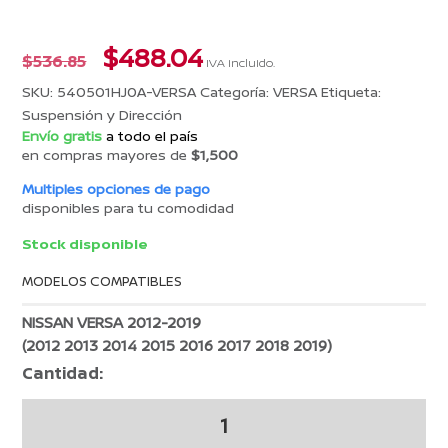
El
El
$
488.04
$
536.85
IVA incluido.
precio
precio
SKU:
540501HJ0A-VERSA
Categoría:
VERSA
Etiqueta:
original
actual
Suspensión y Dirección
era:
es:
Envío gratis
a todo el país
$536.85.
$488.04.
en compras mayores de
$1,500
Multiples opciones de pago
disponibles para tu comodidad
Stock disponible
MODELOS COMPATIBLES
NISSAN VERSA 2012-2019
(2012 2013 2014 2015 2016 2017 2018 2019)
Cantidad:
GOMA
DE