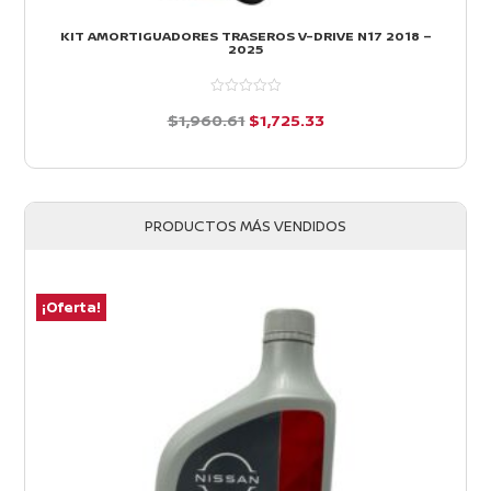
KIT AMORTIGUADORES TRASEROS V-DRIVE N17 2018 –
2025
El
El
$
1,960.61
$
1,725.33
precio
precio
d
e
original
actual
5
era:
es:
PRODUCTOS MÁS VENDIDOS
$1,960.61.
$1,725.33.
¡Oferta!
¡