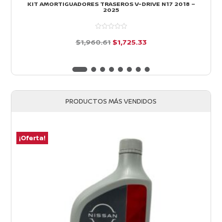
KIT AMORTIGUADORES TRASEROS V-DRIVE N17 2018 –
2025
El
El
$
1,960.61
$
1,725.33
precio
precio
d
e
original
actual
5
era:
es:
$1,960.61.
$1,725.33.
PRODUCTOS MÁS VENDIDOS
¡Oferta!
¡