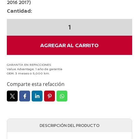
2016 2017)
Cantidad:
Guia
de
Facia
Trasera
AGREGAR AL CARRITO
Izquierda
TIIDA
2007-
GARANTÍA EN REFACCIONES
Value Advantage: 1 año de garantía
2017
OEM: 3 meses o 5,000 km.
cantidad
Comparte esta refacción
DESCRIPCIÓN DEL PRODUCTO