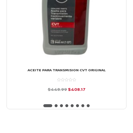
ACEITE PARA TRANSMISION CVT ORIGINAL
El
El
$
448.99
$
408.17
precio
precio
d
e
original
actual
5
era:
es:
$448.99.
$408.17.