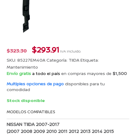
El
El
$
293.91
$
323.30
IVA incluido.
precio
precio
SKU:
85227EM40A
Categoría:
TIIDA
Etiqueta:
original
actual
Mantenimiento
era:
es:
Envío gratis
a todo el país
en compras mayores de
$1,500
$323.30.
$293.91.
Multiples opciones de pago
disponibles para tu
comodidad
Stock disponible
MODELOS COMPATIBLES
NISSAN TIIDA 2007-2017
(2007 2008 2009 2010 2011 2012 2013 2014 2015