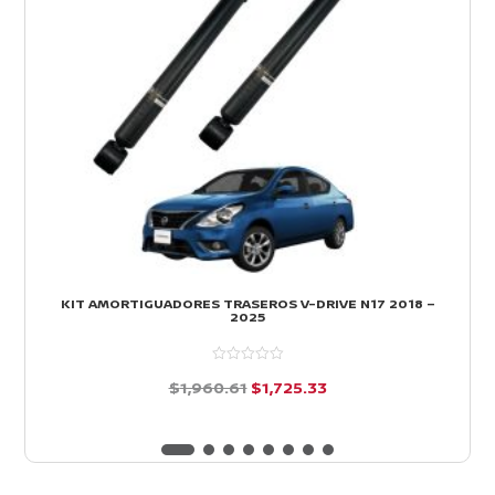
KIT AMORTIGUADORES TRASEROS V-DRIVE N17 2018 –
2025
El
El
$
1,960.61
$
1,725.33
precio
precio
d
e
original
actual
5
era:
es: