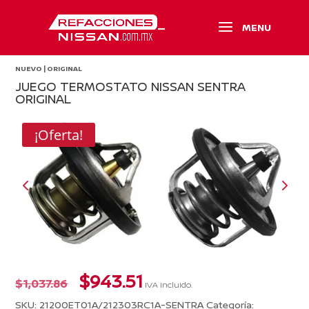
NUEVO | ORIGINAL
JUEGO TERMOSTATO NISSAN SENTRA
ORIGINAL
¡Oferta!
El
El
$
943.51
$
1,037.86
IVA incluido.
precio
precio
SKU:
21200ET01A/212303RC1A-SENTRA
Categoría: