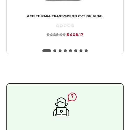
ACEITE PARA TRANSMISION CVT ORIGINAL
El
El
$
448.99
$
408.17
precio
precio
d
e
original
actual
5
era:
es:
$448.99.
$408.17.