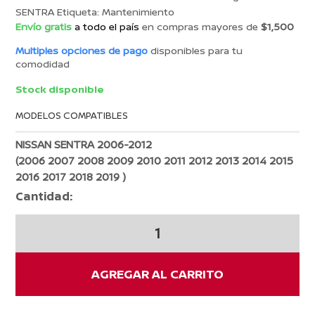
original
actual
SENTRA
Etiqueta:
Mantenimiento
era:
es:
Envío gratis
a todo el país
en compras mayores de
$1,500
$1,037.86.
$943.51.
Multiples opciones de pago
disponibles para tu
comodidad
Stock disponible
MODELOS COMPATIBLES
NISSAN SENTRA 2006-2012
(2006 2007 2008 2009 2010 2011 2012 2013 2014 2015
2016 2017 2018 2019 )
Cantidad:
Juego
Termostato
Nissan
SENTRA
AGREGAR AL CARRITO
Original
cantidad