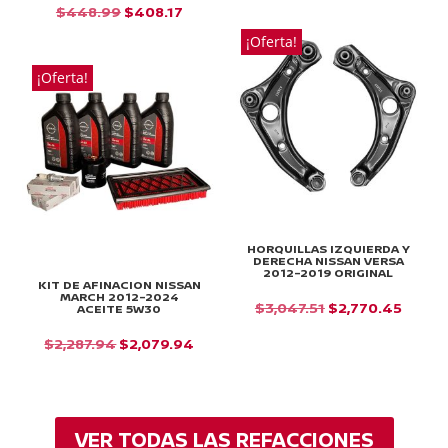
PRECIO
PRECIO
EL
EL
$
448.99
$
408.17
ORIGINAL
ACTUAL
PRECIO
PRECIO
¡Oferta!
ERA:
ES:
ORIGINAL
ACTUAL
¡Oferta!
$26.69.
$24.26.
ERA:
ES:
$448.99.
$408.17.
HORQUILLAS IZQUIERDA Y
DERECHA NISSAN VERSA
2012-2019 ORIGINAL
KIT DE AFINACION NISSAN
MARCH 2012-2024
EL
EL
$
3,047.51
$
2,770.45
ACEITE 5W30
PRECIO
PRECI
EL
EL
$
2,287.94
$
2,079.94
ORIGINAL
ACTU
PRECIO
PRECIO
ERA:
ES:
ORIGINAL
ACTUAL
$3,047.51.
$2,770
ERA:
ES:
VER TODAS LAS REFACCIONES
$2,287.94.
$2,079.94.