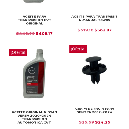
ACEITE PARA
ACEITE PARA TRANSMISI?
TRANSMISION CVT
N MANUAL 75W85
ORIGINAL
EL
EL
$
619.16
$
562.87
EL
EL
$
448.99
$
408.17
PRECIO
PRECIO
PRECIO
PRECIO
ORIGINAL
ACTUAL
ORIGINAL
ACTUAL
¡Oferta!
ERA:
ES:
¡Oferta!
ERA:
ES:
$619.16.
$562.87
$448.99.
$408.17.
GRAPA DE FACIA PARA
ACEITE ORIGINAL NISSAN
SENTRA 2012-2024
VERSA 2020-2024
TRANSMISION
EL
EL
$
26.69
$
24.26
AUTOMOTICA CVT