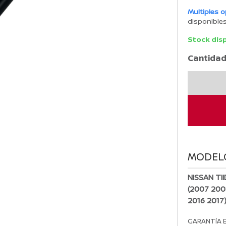
Multiples 
disponible
Stock dis
Cantidad
KIT
AMORTIGU
TRASEROS
TIIDA
2007
-
2017
MODEL
cantidad
NISSAN TI
(2007 200
2016 2017
GARANTÍA 