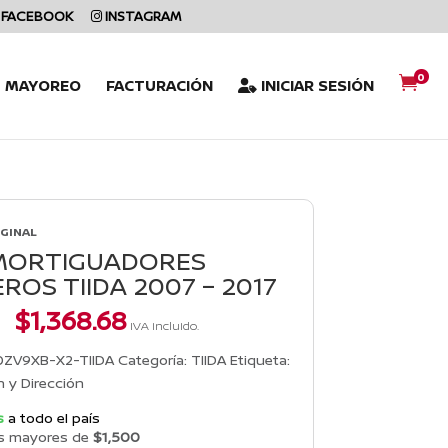
FACEBOOK
INSTAGRAM
0

L MAYOREO
FACTURACIÓN
INICIAR SESIÓN
IGINAL
AMORTIGUADORES
ROS TIIDA 2007 – 2017
El
El
$
1,368.68
IVA incluido.
precio
precio
original
actual
ZV9XB-X2-TIIDA
Categoría:
TIIDA
Etiqueta:
era:
es:
 y Dirección
$1,505.55.
$1,368.68.
s
a todo el país
s mayores de
$1,500