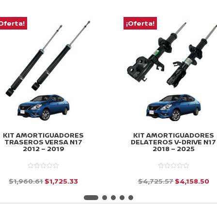
Oferta!
¡Oferta!
KIT AMORTIGUADORES
KIT AMORTIGUADORES
TRASEROS VERSA N17
DELATEROS V-DRIVE N17
2012 – 2019
2018 – 2025
El
El
El
El
$
1,960.61
$
1,725.33
$
4,725.57
$
4,158.50
precio
precio
precio
pr
d
d
e
e
original
actual
original
ac
5
5