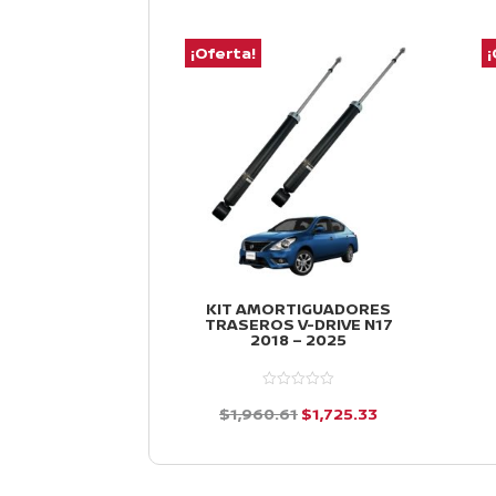
¡Oferta!
¡
KIT AMORTIGUADORES
TRASEROS V-DRIVE N17
2018 – 2025
El
El
$
1,960.61
$
1,725.33
precio
precio
d
e
original
actual
5