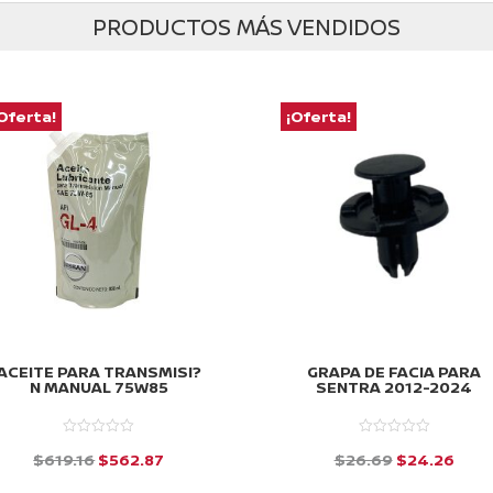
era:
es:
era:
es
PRODUCTOS MÁS VENDIDOS
$1,960.61.
$1,725.33.
$4,725.57.
$4
Oferta!
¡Oferta!
ACEITE PARA TRANSMISI?
GRAPA DE FACIA PARA
N MANUAL 75W85
SENTRA 2012-2024
El
El
El
El
$
619.16
$
562.87
$
26.69
$
24.26
precio
precio
precio
prec
d
d