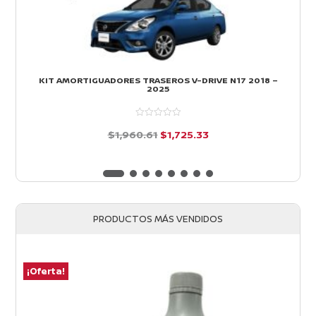
KIT AMORTIGUADORES TRASEROS V-DRIVE N17 2018 –
2025
El
El
$
1,960.61
$
1,725.33
precio
precio
d
e
original
actual
5
era:
es:
$1,960.61.
$1,725.33.
PRODUCTOS MÁS VENDIDOS
¡Oferta!
¡