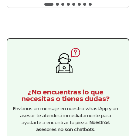
original
actual
5
era:
es:
$448.99.
$408.17.
¿No encuentras lo que
necesitas o tienes dudas?
Envíanos un mensaje en nuestro whastApp y un
asesor te atenderá inmediatamente para
ayudarte a encontrar tu pieza.
Nuestros
asesores no son chatbots.