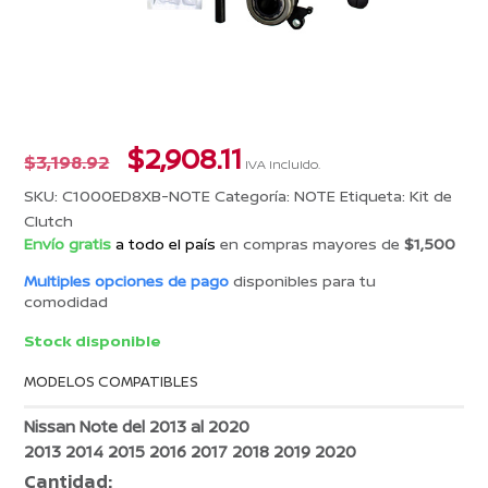
El
El
$
2,908.11
$
3,198.92
IVA incluido.
precio
precio
SKU:
C1000ED8XB-NOTE
Categoría:
NOTE
Etiqueta:
Kit de
original
actual
Clutch
era:
es:
Envío gratis
a todo el país
en compras mayores de
$1,500
$3,198.92.
$2,908.11.
Multiples opciones de pago
disponibles para tu
comodidad
Stock disponible
MODELOS COMPATIBLES
Nissan Note del 2013 al 2020
2013 2014 2015 2016 2017 2018 2019 2020
Cantidad: