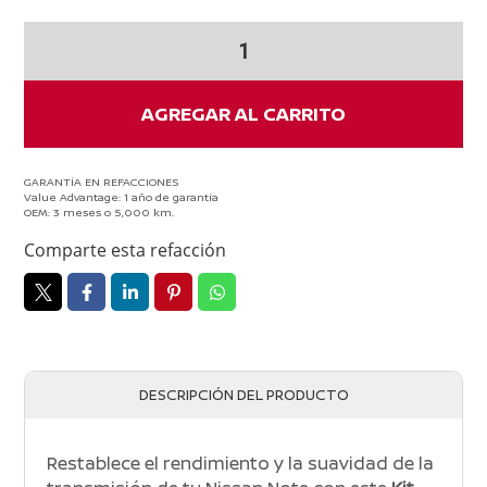
Kit
de
Cluth
Nissan
AGREGAR AL CARRITO
Note
1.6
2012-
GARANTÍA EN REFACCIONES
Value Advantage: 1 año de garantía
2020
OEM: 3 meses o 5,000 km.
cantidad
Comparte esta refacción
DESCRIPCIÓN DEL PRODUCTO
Restablece el rendimiento y la suavidad de la