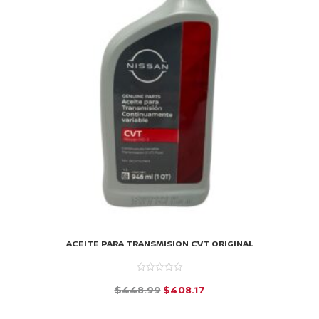
ACEITE PARA TRANSMISION CVT ORIGINAL
El
El
$
448.99
$
408.17
precio
precio
d
e