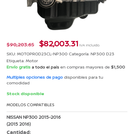
El
El
$
82,003.31
$
90,203.65
IVA incluido.
precio
precio
SKU:
MOTOPROD23CL-NP300
Categoría:
NP300 D23
original
actual
Etiqueta:
Motor
era:
es:
Envío gratis
a todo el país
en compras mayores de
$1,500
$90,203.65.
$82,003.31.
Multiples opciones de pago
disponibles para tu
comodidad
Stock disponible
MODELOS COMPATIBLES
NISSAN NP300 2015-2016
(2015 2016)
Cantidad: