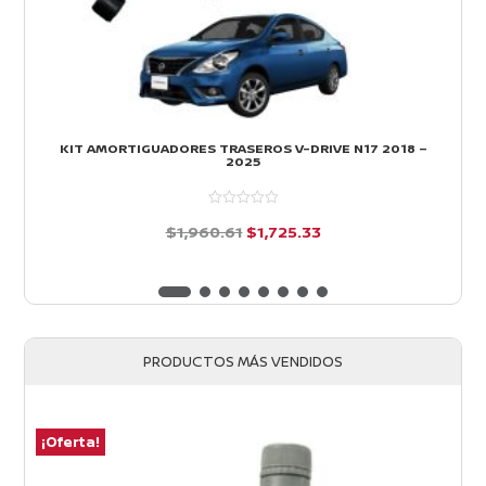
KIT AMORTIGUADORES TRASEROS V-DRIVE N17 2018 –
2025
El
El
$
1,960.61
$
1,725.33
precio
precio
d
e
original
actual
5
era:
es:
$1,960.61.
$1,725.33.
PRODUCTOS MÁS VENDIDOS
¡Oferta!
¡