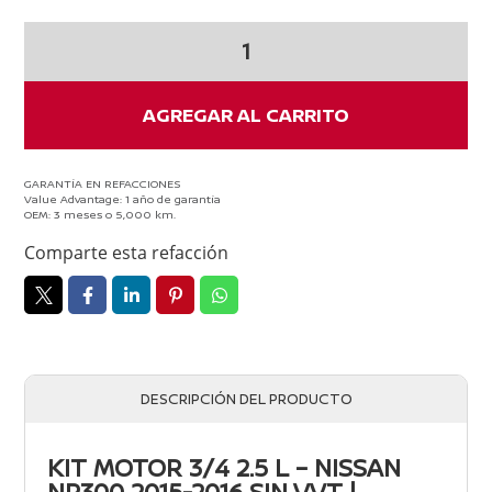
KIT
MOTOR
3/4
2.5
AGREGAR AL CARRITO
NP300
2015-
2016
GARANTÍA EN REFACCIONES
Value Advantage: 1 año de garantía
SIN
OEM: 3 meses o 5,000 km.
VVT
Comparte esta refacción
cantidad
DESCRIPCIÓN DEL PRODUCTO
KIT MOTOR 3/4 2.5 L – NISSAN