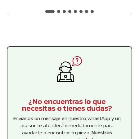
precio
precio
d
e
original
actual
5
era:
es:
$448.99.
$408.17.
¿No encuentras lo que
necesitas o tienes dudas?
Envíanos un mensaje en nuestro whastApp y un
asesor te atenderá inmediatamente para
ayudarte a encontrar tu pieza.
Nuestros