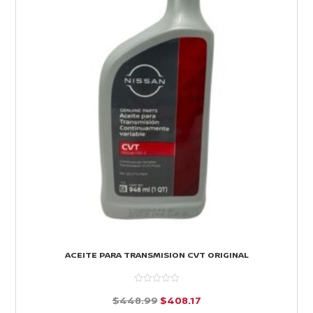
ACEITE PARA TRANSMISION CVT ORIGINAL
El
El
$
448.99
$
408.17