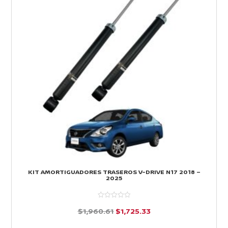
KIT AMORTIGUADORES TRASEROS V-DRIVE N17 2018 –
2025
El
El
$
1,960.61
$
1,725.33
precio
precio
d