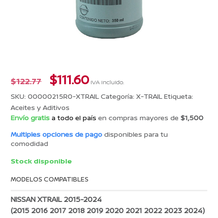
El
El
$
111.60
$
122.77
IVA incluido.
precio
precio
SKU:
00000215R0-XTRAIL
Categoría:
X-TRAIL
Etiqueta:
original
actual
Aceites y Aditivos
era:
es:
Envío gratis
a todo el país
en compras mayores de
$1,500
$122.77.
$111.60.
Multiples opciones de pago
disponibles para tu
comodidad
Stock disponible
MODELOS COMPATIBLES
NISSAN XTRAIL 2015-2024
(2015 2016 2017 2018 2019 2020 2021 2022 2023 2024)