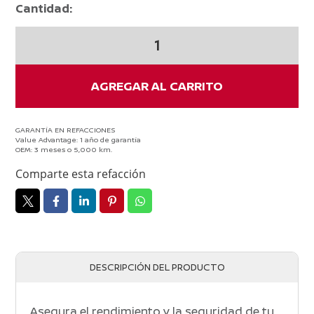
Cantidad:
LIQUIDO
DE
FRENOS
NISSAN
AGREGAR AL CARRITO
XTRAIL
2015-
2024
GARANTÍA EN REFACCIONES
Value Advantage: 1 año de garantía
ORIGINAL
OEM: 3 meses o 5,000 km.
cantidad
Comparte esta refacción
DESCRIPCIÓN DEL PRODUCTO
Asegura el rendimiento y la seguridad de tu