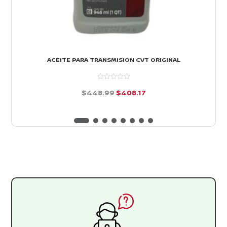
ACEITE PARA TRANSMISION CVT ORIGINAL
El
El
$
448.99
$
408.17
precio
precio
d
e
original
actual
5
era:
es:
$448.99.
$408.17.