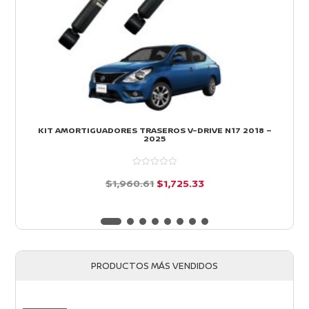
KIT AMORTIGUADORES TRASEROS V-DRIVE N17 2018 –
2025
El
El
$
1,960.61
$
1,725.33
precio
precio
d
e
original
actual
5
era:
es:
$1,960.61.
$1,725.33.
PRODUCTOS MÁS VENDIDOS