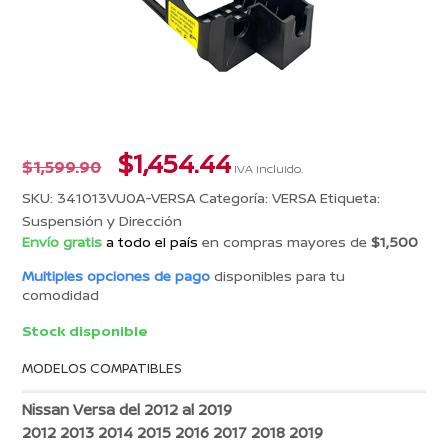
El
El
$
1,454.44
$
1,599.90
IVA incluido.
precio
precio
SKU:
341013VU0A-VERSA
Categoría:
VERSA
Etiqueta:
original
actual
Suspensión y Dirección
era:
es:
Envío gratis
a todo el país
en compras mayores de
$1,500
$1,599.90.
$1,454.44.
Multiples opciones de pago
disponibles para tu
comodidad
Stock disponible
MODELOS COMPATIBLES
Nissan Versa del 2012 al 2019
2012 2013 2014 2015 2016 2017 2018 2019