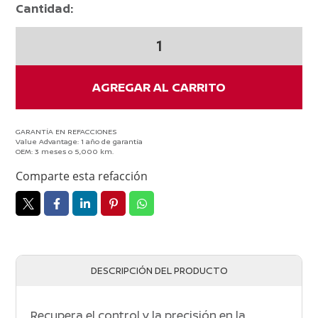
Cantidad:
Palanca
de
Cambios
Nissan
AGREGAR AL CARRITO
Versa
2012-
2019
GARANTÍA EN REFACCIONES
Value Advantage: 1 año de garantía
Original
OEM: 3 meses o 5,000 km.
cantidad
Comparte esta refacción
DESCRIPCIÓN DEL PRODUCTO
Recupera el control y la precisión en la