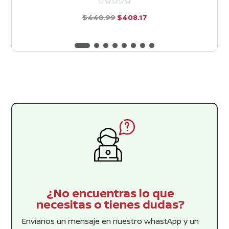
El
El
$
448.99
$
408.17
precio
precio
d
e
original
actual
5
era:
es:
$448.99.
$408.17.
¿No encuentras lo que
necesitas o tienes dudas?
Envíanos un mensaje en nuestro whastApp y un