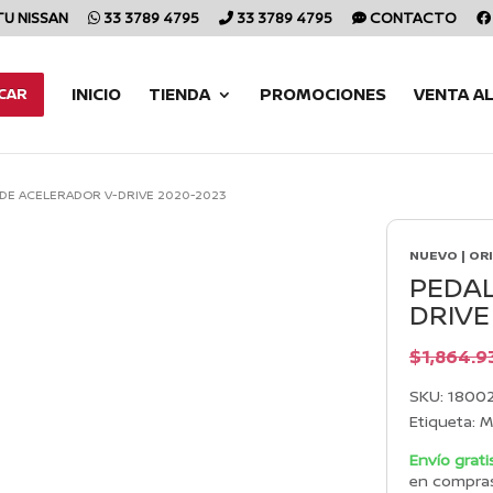
TU NISSAN
33 3789 4795
33 3789 4795
CONTACTO
INICIO
TIENDA
PROMOCIONES
VENTA A
CAR
 DE ACELERADOR V-DRIVE 2020-2023
NUEVO | OR
PEDAL
DRIVE
$
1,864.9
SKU:
1800
Etiqueta:
M
Envío grati
en compra