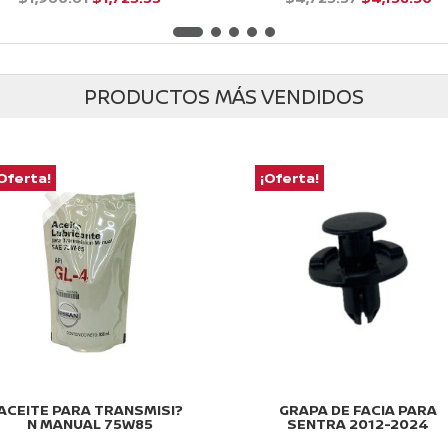
precio
precio
precio
pr
d
d
e
e
original
actual
original
ac
5
5
era:
es:
era:
es
PRODUCTOS MÁS VENDIDOS
$1,960.61.
$1,725.33.
$4,725.57.
$4
Oferta!
¡Oferta!
ACEITE PARA TRANSMISI?
GRAPA DE FACIA PARA
N MANUAL 75W85
SENTRA 2012-2024