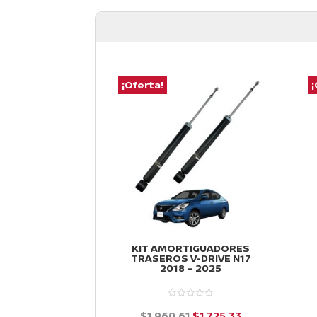
¡Oferta!
¡
KIT AMORTIGUADORES
TRASEROS V-DRIVE N17
2018 – 2025
El
El
$
1,960.61
$
1,725.33