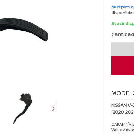
Multiples 
disponible
Stock dis
Cantidad
Pedal
de
Acelerador
V-
DRIVE
2020-
2023
MODEL
cantidad
NISSAN V-
(2020 202
GARANTÍA 
Value Advan