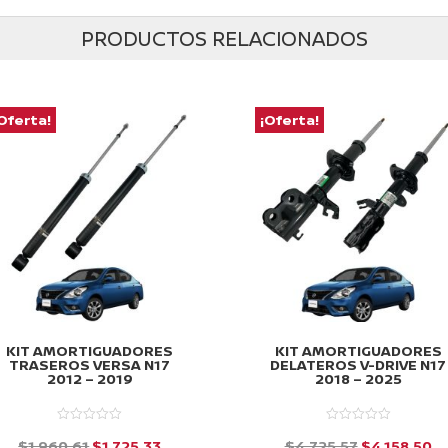
PRODUCTOS RELACIONADOS
Oferta!
¡Oferta!
KIT AMORTIGUADORES
KIT AMORTIGUADORES
TRASEROS VERSA N17
DELATEROS V-DRIVE N17
2012 – 2019
2018 – 2025
El
El
El
El
$
1,960.61
$
1,725.33
$
4,725.57
$
4,158.50