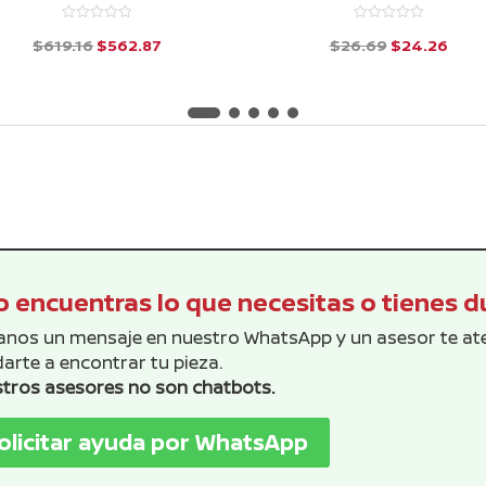
El
El
El
El
$
619.16
$
562.87
$
26.69
$
24.26
precio
precio
precio
prec
d
d
e
e
original
actual
original
actu
5
5
era:
es:
era:
es:
$619.16.
$562.87.
$26.69.
$24.
 encuentras lo que necesitas o tienes 
anos un mensaje en nuestro WhatsApp y un asesor te a
arte a encontrar tu pieza.
tros asesores no son chatbots.
olicitar ayuda por WhatsApp