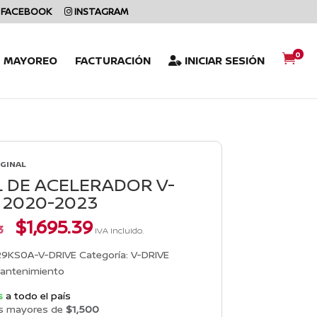
FACEBOOK
INSTAGRAM
0

L MAYOREO
FACTURACIÓN
INICIAR SESIÓN
IGINAL
 DE ACELERADOR V-
 2020-2023
El
El
$
1,695.39
3
IVA incluido.
precio
precio
original
actual
29KS0A-V-DRIVE
Categoría:
V-DRIVE
era:
es:
antenimiento
$1,864.93.
$1,695.39.
s
a todo el país
s mayores de
$1,500