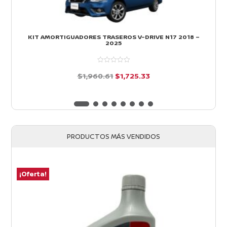
KIT AMORTIGUADORES TRASEROS V-DRIVE N17 2018 –
2025
El
El
$
1,960.61
$
1,725.33
precio
precio
d
e
original
actual
5
era:
es:
$1,960.61.
$1,725.33.
PRODUCTOS MÁS VENDIDOS
¡Oferta!
¡