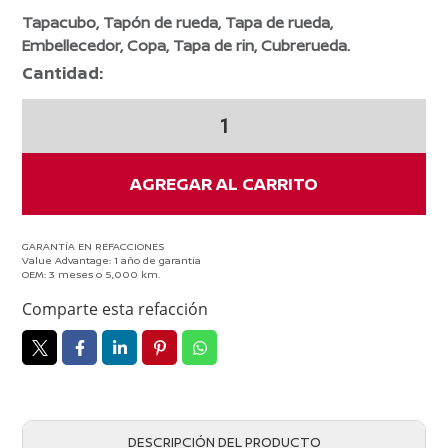
Tapacubo, Tapón de rueda, Tapa de rueda,
Embellecedor, Copa, Tapa de rin, Cubrerueda.
Cantidad:
Polvera
Rin
14
Nissan
AGREGAR AL CARRITO
March
2014-
2024
GARANTÍA EN REFACCIONES
Value Advantage: 1 año de garantía
Original
OEM: 3 meses o 5,000 km.
cantidad
Comparte esta refacción
DESCRIPCIÓN DEL PRODUCTO