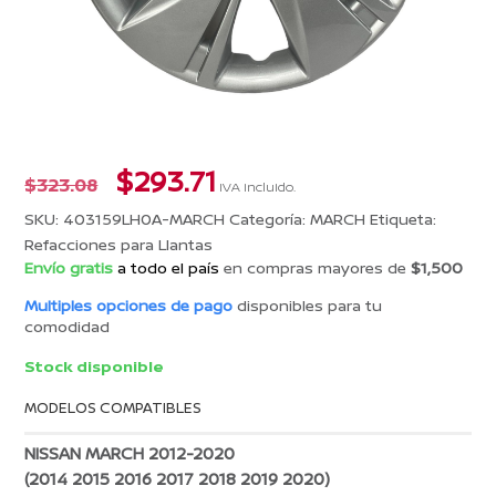
El
El
$
293.71
$
323.08
IVA incluido.
precio
precio
SKU:
403159LH0A-MARCH
Categoría:
MARCH
Etiqueta:
original
actual
Refacciones para Llantas
era:
es:
Envío gratis
a todo el país
en compras mayores de
$1,500
$323.08.
$293.71.
Multiples opciones de pago
disponibles para tu
comodidad
Stock disponible
MODELOS COMPATIBLES
NISSAN MARCH 2012-2020
(2014 2015 2016 2017 2018 2019 2020)