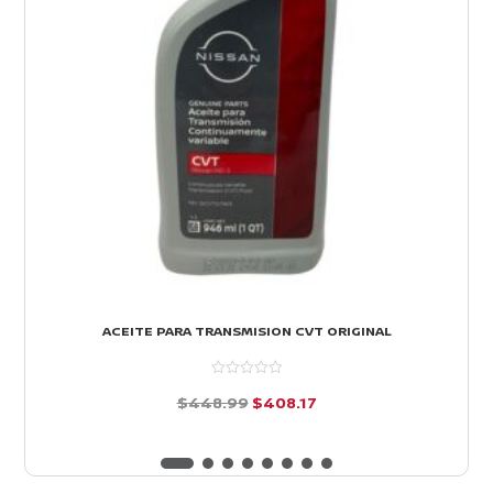
ACEITE PARA TRANSMISION CVT ORIGINAL
El
El
$
448.99
$
408.17
precio
precio
d
e
original
actual
5
era:
es: