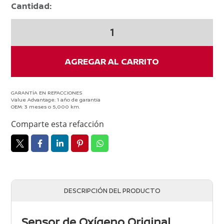
Cantidad:
Sensor
De
Oxigeno
Nissan
AGREGAR AL CARRITO
VERSA
Banco
1
GARANTÍA EN REFACCIONES
Value Advantage: 1 año de garantía
Original
OEM: 3 meses o 5,000 km.
2012-
Comparte esta refacción
2019
cantidad
DESCRIPCIÓN DEL PRODUCTO
Sensor de Oxígeno Original