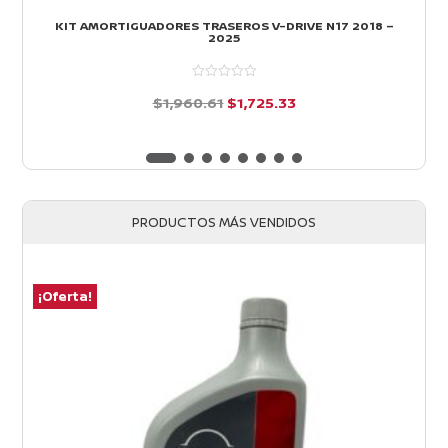
KIT AMORTIGUADORES TRASEROS V-DRIVE N17 2018 –
2025
El
El
$
1,960.61
$
1,725.33
precio
precio
d
e
original
actual
5
era:
es:
$1,960.61.
$1,725.33.
PRODUCTOS MÁS VENDIDOS
¡Oferta!
¡