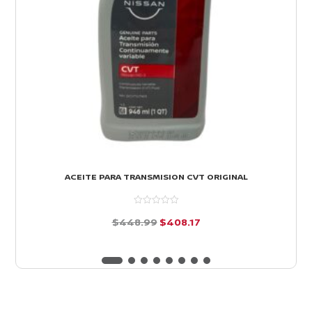
ACEITE PARA TRANSMISION CVT ORIGINAL
El
El
$
448.99
$
408.17
precio
precio
d
e
original
actual
5
era:
es:
$448.99.
$408.17.