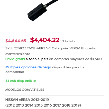
El
El
$
4,404.22
$
4,844.65
IVA incluido.
precio
precio
SKU:
226933TA0B-VERSA-1
Categoría:
VERSA
Etiqueta:
original
actual
Mantenimiento
era:
es:
Envío gratis
a todo el país
en compras mayores de
$1,500
$4,844.65.
$4,404.22.
Multiples opciones de pago
disponibles para tu
comodidad
Stock disponible
MODELOS COMPATIBLES
NISSAN VERSA 2012-2019
(2012 2013 2014 2015 2016 2017 2018 2019)