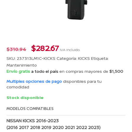
El
El
$
282.67
$
310.94
IVA incluido.
precio
precio
SKU:
237313LM1C-KICKS
Categoría:
KICKS
Etiqueta:
original
actual
Mantenimiento
era:
es:
Envío gratis
a todo el país
en compras mayores de
$1,500
$310.94.
$282.67.
Multiples opciones de pago
disponibles para tu
comodidad
Stock disponible
MODELOS COMPATIBLES
NISSAN KICKS 2016-2023
(2016 2017 2018 2019 2020 2021 2022 2023)