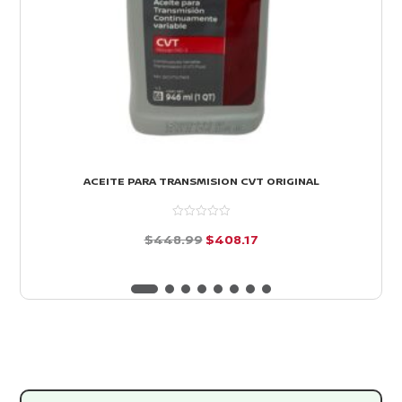
ACEITE PARA TRANSMISION CVT ORIGINAL
El
El
$
448.99
$
408.17
precio
precio
d
e
original
actual
5
era:
es:
$448.99.
$408.17.