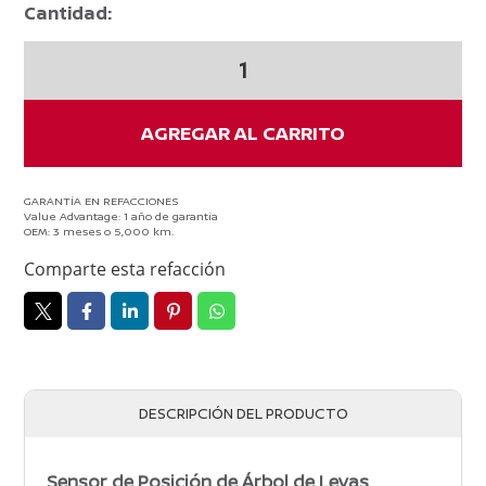
Cantidad:
Sensor
de
Posicion
de
AGREGAR AL CARRITO
Arbol
de
Levas
GARANTÍA EN REFACCIONES
Value Advantage: 1 año de garantía
KICKS
OEM: 3 meses o 5,000 km.
2016-
Comparte esta refacción
2023
cantidad
DESCRIPCIÓN DEL PRODUCTO
Sensor de Posición de Árbol de Levas