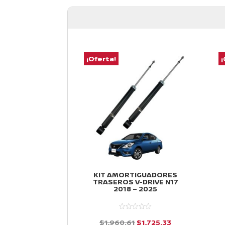
¡Oferta!
¡
KIT AMORTIGUADORES
TRASEROS V-DRIVE N17
2018 – 2025
El
El
$
1,960.61
$
1,725.33