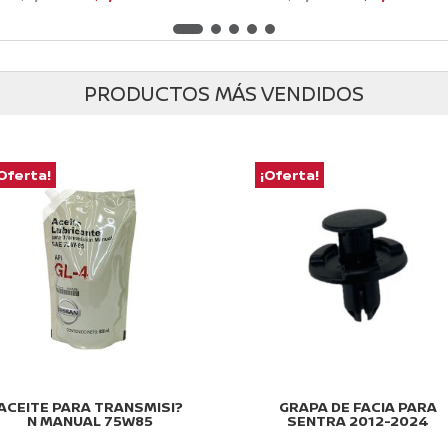
precio
precio
precio
pr
d
d
e
e
original
actual
original
ac
5
5
era:
es:
era:
es
PRODUCTOS MÁS VENDIDOS
$1,960.61.
$1,725.33.
$4,725.57.
$4
Oferta!
¡Oferta!
ACEITE PARA TRANSMISI?
GRAPA DE FACIA PARA
N MANUAL 75W85
SENTRA 2012-2024