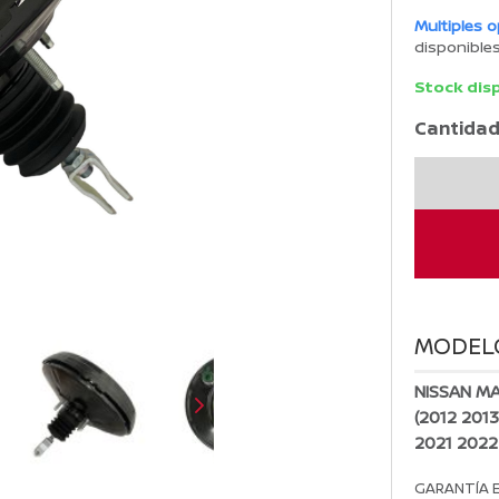
Multiples 
disponible
Stock dis
Cantidad
Servofreno
Nissan
MARCH
Original
2012-
2024
cantidad
MODEL
NISSAN M
(2012 201
2021 2022
GARANTÍA 