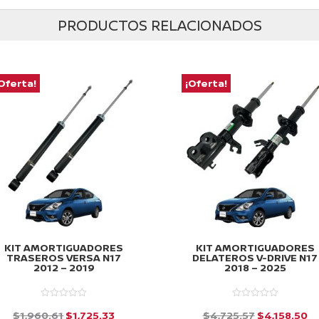
PRODUCTOS RELACIONADOS
Oferta!
¡Oferta!
KIT AMORTIGUADORES
KIT AMORTIGUADORES
TRASEROS VERSA N17
DELATEROS V-DRIVE N17
2012 – 2019
2018 – 2025
El
El
El
El
$
1,960.61
$
1,725.33
$
4,725.57
$
4,158.50