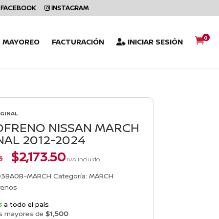
FACEBOOK
INSTAGRAM
0

L MAYOREO
FACTURACIÓN
INICIAR SESIÓN
IGINAL
OFRENO NISSAN MARCH
NAL 2012-2024
El
El
$
2,173.50
6
IVA incluido.
precio
precio
original
actual
03BA0B-MARCH
Categoría:
MARCH
era:
es:
renos
$2,390.86.
$2,173.50.
s
a todo el país
s mayores de
$1,500