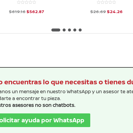
El
El
El
El
$
619.16
$
562.87
$
26.69
$
24.26
precio
precio
precio
prec
d
d
e
e
original
actual
original
actu
5
5
era:
es:
era:
es:
$619.16.
$562.87.
$26.69.
$24.
 encuentras lo que necesitas o tienes 
anos un mensaje en nuestro WhatsApp y un asesor te a
arte a encontrar tu pieza.
tros asesores no son chatbots.
olicitar ayuda por WhatsApp