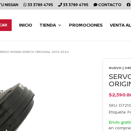
TU NISSAN
33 3789 4795
33 3789 4795
CONTACTO
INICIO
TIENDA
PROMOCIONES
VENTA A
CAR
RENO NISSAN MARCH ORIGINAL 2012-2024
NUEVO | OR
SERV
ORIGI
$
2,390.8
SKU:
D721
Etiqueta:
F
Envío grati
en compra