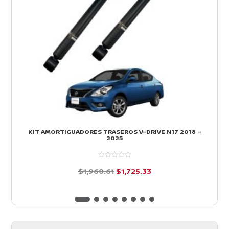
KIT AMORTIGUADORES TRASEROS V-DRIVE N17 2018 –
2025
El
El
$
1,960.61
$
1,725.33
precio
precio
d
e
original
actual
5
era:
es:
$1,960.61.
$1,725.33.