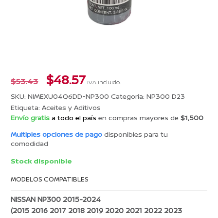
El
El
$
48.57
$
53.43
IVA incluido.
precio
precio
SKU:
NIMEXU04Q6DD-NP300
Categoría:
NP300 D23
original
actual
Etiqueta:
Aceites y Aditivos
era:
es:
Envío gratis
a todo el país
en compras mayores de
$1,500
$53.43.
$48.57.
Multiples opciones de pago
disponibles para tu
comodidad
Stock disponible
MODELOS COMPATIBLES
NISSAN NP300 2015-2024
(2015 2016 2017 2018 2019 2020 2021 2022 2023