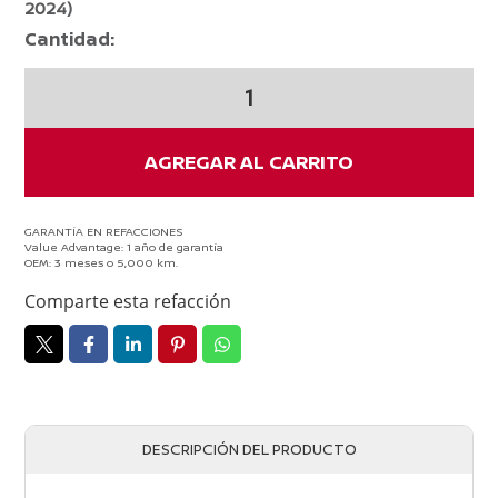
2024)
Cantidad:
Shampoo
limpia
brisas
NISSAN
AGREGAR AL CARRITO
NP300
2015-
2024
GARANTÍA EN REFACCIONES
Value Advantage: 1 año de garantía
ORIGINAL
OEM: 3 meses o 5,000 km.
cantidad
Comparte esta refacción
DESCRIPCIÓN DEL PRODUCTO