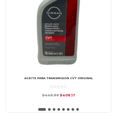
ACEITE PARA TRANSMISION CVT ORIGINAL
El
El
$
448.99
$
408.17
precio
precio
d
e
original
actual
5
era:
es: