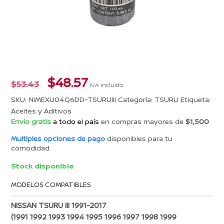
El
El
$
48.57
$
53.43
IVA incluido.
precio
precio
SKU:
NIMEXU04Q6DD-TSURUIII
Categoría:
TSURU
Etiqueta:
original
actual
Aceites y Aditivos
era:
es:
Envío gratis
a todo el país
en compras mayores de
$1,500
$53.43.
$48.57.
Multiples opciones de pago
disponibles para tu
comodidad
Stock disponible
MODELOS COMPATIBLES
NISSAN TSURU III 1991-2017
(1991 1992 1993 1994 1995 1996 1997 1998 1999