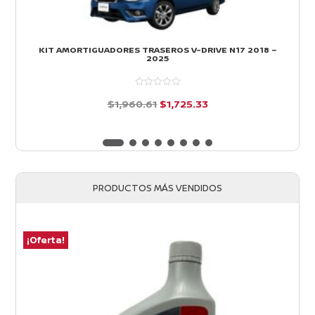
KIT AMORTIGUADORES TRASEROS V-DRIVE N17 2018 –
2025
El
El
$
1,960.61
$
1,725.33
precio
precio
d
e
original
actual
5
era:
es:
$1,960.61.
$1,725.33.
PRODUCTOS MÁS VENDIDOS
¡Oferta!
¡