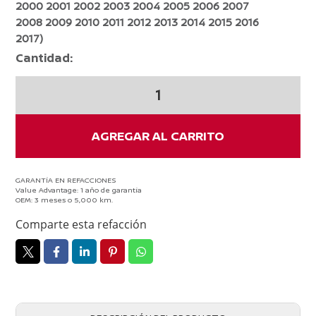
2000 2001 2002 2003 2004 2005 2006 2007
2008 2009 2010 2011 2012 2013 2014 2015 2016
2017)
Cantidad:
Shampoo
limpia
brisas
NISSAN
AGREGAR AL CARRITO
TSURU
III
1991-
GARANTÍA EN REFACCIONES
Value Advantage: 1 año de garantía
2017
OEM: 3 meses o 5,000 km.
ORIGINAL
Comparte esta refacción
cantidad