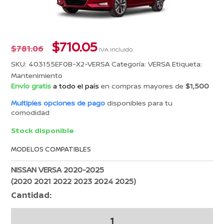
El
El
$
710.05
$
781.06
IVA incluido.
precio
precio
SKU:
403155EF0B-X2-VERSA
Categoría:
VERSA
Etiqueta:
original
actual
Mantenimiento
era:
es:
Envío gratis
a todo el país
en compras mayores de
$1,500
$781.06.
$710.05.
Multiples opciones de pago
disponibles para tu
comodidad
Stock disponible
MODELOS COMPATIBLES
NISSAN VERSA 2020-2025
(2020 2021 2022 2023 2024 2025)
Cantidad:
Tapa