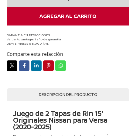
Rin
15
Polvera
AGREGAR AL CARRITO
Versa
2020-
2025
GARANTÍA EN REFACCIONES
Value Advantage: 1 año de garantía
Original
OEM: 3 meses o 5,000 km.
2
Comparte esta refacción
Pzas
cantidad
DESCRIPCIÓN DEL PRODUCTO
Juego de 2 Tapas de Rin 15″
Originales Nissan para Versa
(2020–2025)