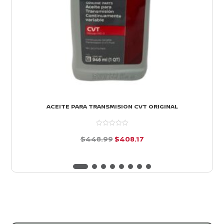
ACEITE PARA TRANSMISION CVT ORIGINAL
El
El
$
448.99
$
408.17
precio
precio
d
e
original
actual
5
era:
es:
$448.99.
$408.17.