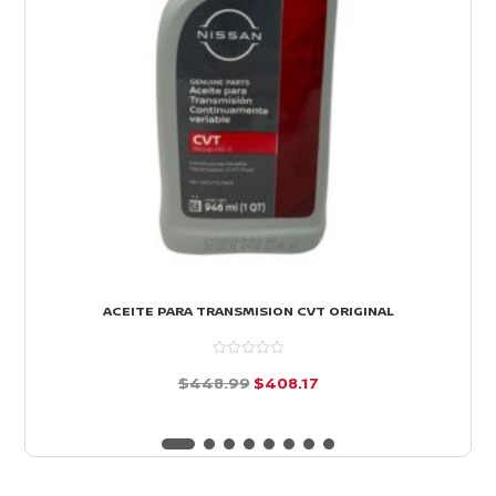
ACEITE PARA TRANSMISION CVT ORIGINAL
El
El
$
448.99
$
408.17
precio
precio
d
e
original
actual
5
era:
es: