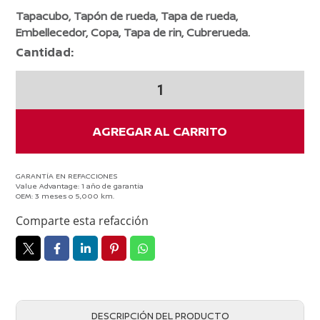
Tapacubo, Tapón de rueda, Tapa de rueda,
Embellecedor, Copa, Tapa de rin, Cubrerueda.
Cantidad:
Polvera
Rin
15
Nissan
AGREGAR AL CARRITO
SENTRA
2006-
2012
GARANTÍA EN REFACCIONES
Value Advantage: 1 año de garantía
Original
OEM: 3 meses o 5,000 km.
cantidad
Comparte esta refacción
DESCRIPCIÓN DEL PRODUCTO