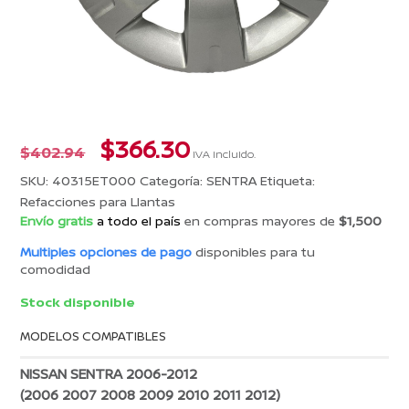
El
El
$
366.30
$
402.94
IVA incluido.
precio
precio
SKU:
40315ET000
Categoría:
SENTRA
Etiqueta:
original
actual
Refacciones para Llantas
era:
es:
Envío gratis
a todo el país
en compras mayores de
$1,500
$402.94.
$366.30.
Multiples opciones de pago
disponibles para tu
comodidad
Stock disponible
MODELOS COMPATIBLES
NISSAN SENTRA 2006-2012
(2006 2007 2008 2009 2010 2011 2012)