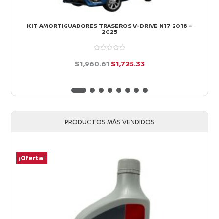
KIT AMORTIGUADORES TRASEROS V-DRIVE N17 2018 –
2025
El
El
$
1,960.61
$
1,725.33
precio
precio
d
e
original
actual
5
era:
es:
$1,960.61.
$1,725.33.
PRODUCTOS MÁS VENDIDOS
¡Oferta!
¡