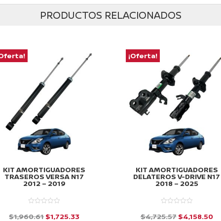
PRODUCTOS RELACIONADOS
Oferta!
¡Oferta!
KIT AMORTIGUADORES
KIT AMORTIGUADORES
TRASEROS VERSA N17
DELATEROS V-DRIVE N17
2012 – 2019
2018 – 2025
El
El
El
El
$
1,960.61
$
1,725.33
$
4,725.57
$
4,158.50