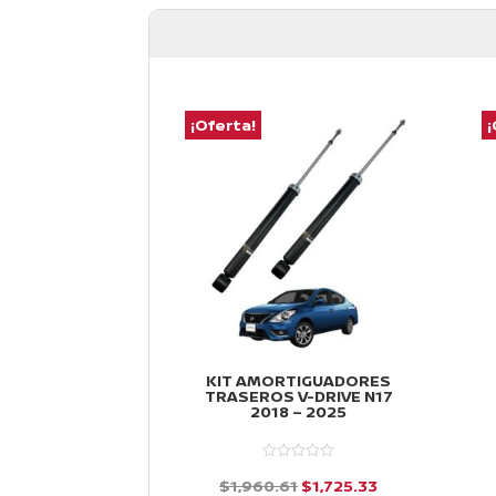
¡Oferta!
¡
KIT AMORTIGUADORES
TRASEROS V-DRIVE N17
2018 – 2025
El
El
$
1,960.61
$
1,725.33