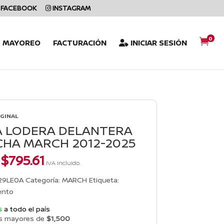
FACEBOOK
INSTAGRAM
0

L MAYOREO
FACTURACIÓN
INICIAR SESIÓN
IGINAL
A LODERA DELANTERA
HA MARCH 2012-2025
El
El
$
795.61
IVA incluido.
precio
precio
original
actual
29LE0A
Categoría:
MARCH
Etiqueta:
era:
es:
ento
$875.17.
$795.61.
s
a todo el país
s mayores de
$1,500