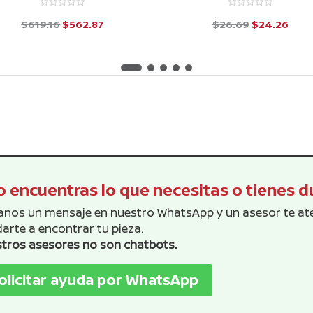
El
El
El
El
$
619.16
$
562.87
$
26.69
$
24.26
precio
precio
precio
prec
d
d
e
e
original
actual
original
actu
5
5
era:
es:
era:
es:
$619.16.
$562.87.
$26.69.
$24.
 encuentras lo que necesitas o tienes 
anos un mensaje en nuestro WhatsApp y un asesor te a
arte a encontrar tu pieza.
tros asesores no son chatbots.
olicitar ayuda por WhatsApp