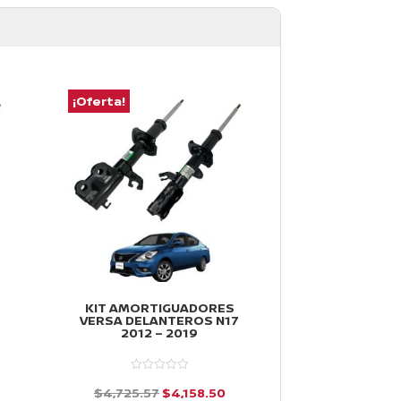
¡Oferta!
¡Oferta!
KIT AMORTIGUADORES
KIT AMORT
VERSA DELANTEROS N17
DELANTEROS
2012 – 2019
V-DRIVE 2
El
El
$
4,725.57
$
4,158.50
$
6,686.18