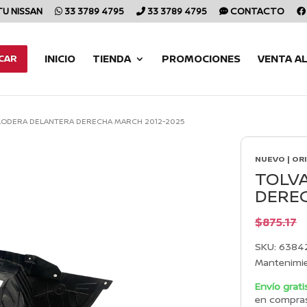
TU NISSAN
33 3789 4795
33 3789 4795
CONTACTO
INICIO
TIENDA
PROMOCIONES
VENTA A
CAR
LODERA DELANTERA DERECHA MARCH 2012-2025
NUEVO | OR
TOLV
DEREC
$
875.17
SKU:
6384
Mantenimi
Envío grati
en compra