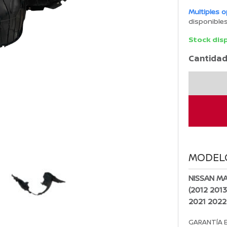
Multiples 
disponible
Stock dis
Cantidad
Tolva
Lodera
delantera
derecha
MARCH
2012-
2025
MODEL
cantidad
NISSAN M
(2012 201
2021 2022
GARANTÍA 