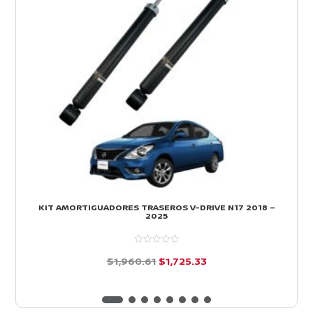
KIT AMORTIGUADORES TRASEROS V-DRIVE N17 2018 –
2025
El
El
$
1,960.61
$
1,725.33
precio
precio
d
e
original
actual
5