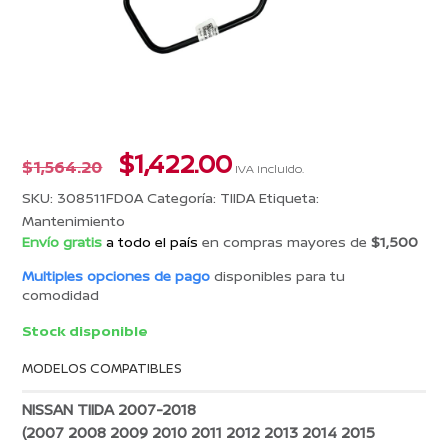
El
El
$
1,422.00
$
1,564.20
IVA incluido.
precio
precio
SKU:
308511FD0A
Categoría:
TIIDA
Etiqueta:
original
actual
Mantenimiento
era:
es:
Envío gratis
a todo el país
en compras mayores de
$1,500
$1,564.20.
$1,422.00.
Multiples opciones de pago
disponibles para tu
comodidad
Stock disponible
MODELOS COMPATIBLES
NISSAN TIIDA 2007-2018
(2007 2008 2009 2010 2011 2012 2013 2014 2015