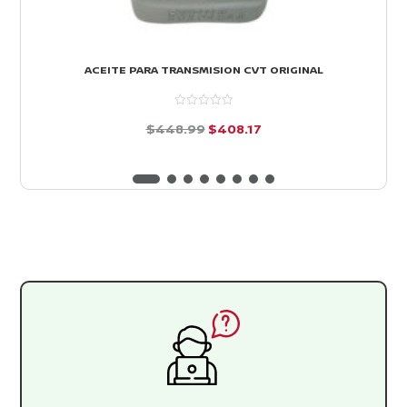
ACEITE PARA TRANSMISION CVT ORIGINAL
El
El
$
448.99
$
408.17
precio
precio
d
e
original
actual
5
era:
es:
$448.99.
$408.17.