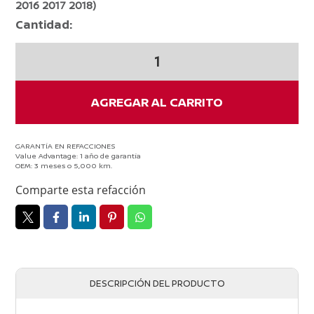
2016 2017 2018)
Cantidad:
Tubo
De
Clutch
Original
AGREGAR AL CARRITO
Nissan
Tiida
2007-
GARANTÍA EN REFACCIONES
Value Advantage: 1 año de garantía
2018
OEM: 3 meses o 5,000 km.
cantidad
Comparte esta refacción
DESCRIPCIÓN DEL PRODUCTO