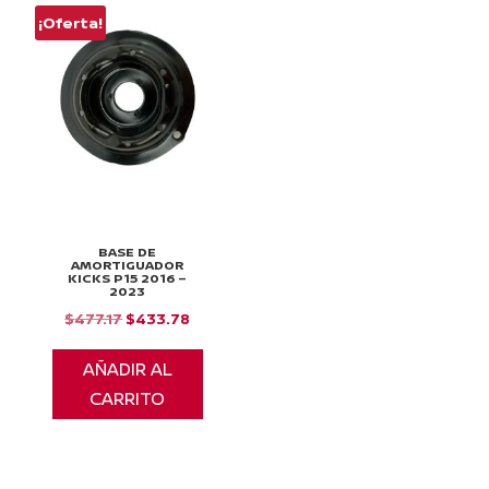
¡Oferta!
BASE DE
AMORTIGUADOR
KICKS P15 2016 –
2023
El
El
$
477.17
$
433.78
precio
precio
AÑADIR AL
original
actual
CARRITO
era:
es:
$477.17.
$433.78.