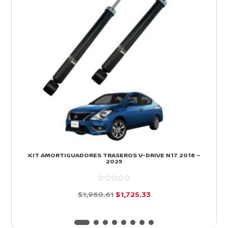
KIT AMORTIGUADORES TRASEROS V-DRIVE N17 2018 –
2025
El
El
$
1,960.61
$
1,725.33
precio
precio
d
e
original
actual
5