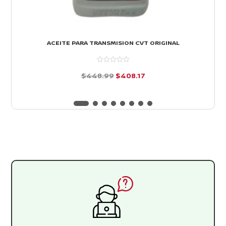
ACEITE PARA TRANSMISION CVT ORIGINAL
El
El
$
448.99
$
408.17
precio
precio
d
e
original
actual
5
era:
es:
$448.99.
$408.17.