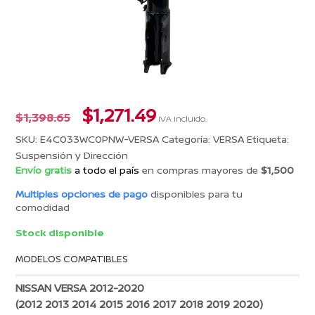
El
El
$
1,271.49
$
1,398.65
IVA incluido.
precio
precio
SKU:
E4C033WC0PNW-VERSA
Categoría:
VERSA
Etiqueta:
original
actual
Suspensión y Dirección
era:
es:
Envío gratis
a todo el país
en compras mayores de
$1,500
$1,398.65.
$1,271.49.
Multiples opciones de pago
disponibles para tu
comodidad
Stock disponible
MODELOS COMPATIBLES
NISSAN VERSA 2012-2020
(2012 2013 2014 2015 2016 2017 2018 2019 2020)