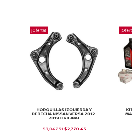
PRECIO
PRECIO
ORIGINAL
ACTUAL
ERA:
ES:
$448.99.
$408.17.
¡Oferta!
¡Ofert
HORQUILLAS IZQUIERDA Y
KI
DERECHA NISSAN VERSA 2012-
MA
2019 ORIGINAL
EL
EL
$
3,047.51
$
2,770.45