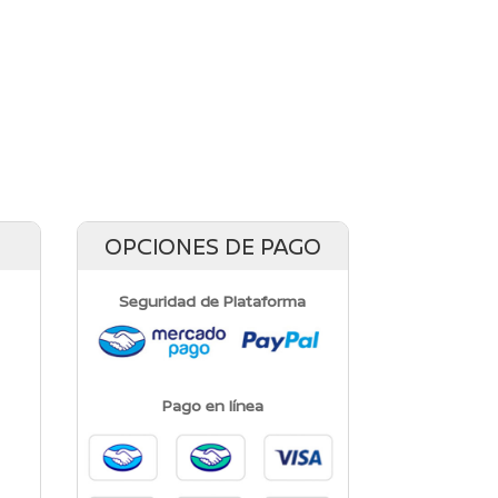
ACTUAL
ERA:
ES:
ES:
$298.15.
$271.05.
.
$2,908.11.
OPCIONES DE PAGO
Seguridad de Plataforma
a
Pago en línea