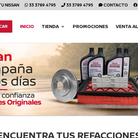
TU NISSAN
33 3789 4795
33 3789 4795
CONTACTO
INICIO
TIENDA
PROMOCIONES
VENTA A
CAR
ENCUENTRA TUS REFACCIONE