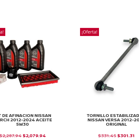
PRECIO
PRECIO
PRECIO
PR
ORIGINAL
ACTUAL
ORIGINAL
AC
ERA:
ES:
ERA:
ES
$619.16.
$562.87.
$26.69.
$2
a!
¡Oferta!
T DE AFINACION NISSAN
TORNILLO ESTABILIZA
RCH 2012-2024 ACEITE
NISSAN VERSA 2012-2
5W30
ORIGINAL
EL
EL
EL
E
$
2,287.94
$
2,079.94
$
331.45
$
301.31