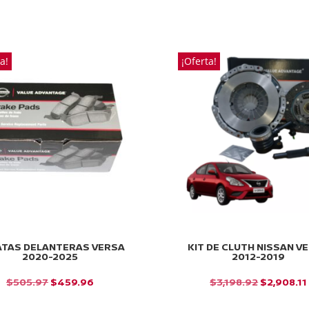
PRECIO
PRECIO
PRECIO
P
ORIGINAL
ACTUAL
ORIGINAL
A
ERA:
ES:
ERA:
E
a!
¡Oferta!
$2,287.94.
$2,079.94.
$331.45.
$3
ATAS DELANTERAS VERSA
KIT DE CLUTH NISSAN V
2020-2025
2012-2019
EL
EL
EL
$
505.97
$
459.96
$
3,198.92
$
2,908.11
PRECIO
PRECIO
PRECIO