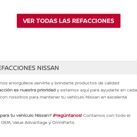
ORIGINAL
ACTUAL
ORIGINAL
ERA:
ES:
ERA:
$505.97.
$459.96.
$3,198.92
VER TODAS LAS REFACCIONES
EFACCIONES NISSAN
 nos enorgullece servirte y brindarte productos de calidad
acción es nuestra prioridad
y estamos aquí para ayudarte en cad
 con nosotros para mantener tu vehículo Nissan en excelente
 para tu vehículo Nissan?
¡Pregúntanos!
Contamos con todo el
, OEM, Value Advantage y OmniParts.