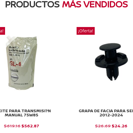
PRODUCTOS
MÁS VENDIDOS
a!
¡Oferta!
EITE PARA TRANSMISI?N
GRAPA DE FACIA PARA S
MANUAL 75W85
2012-2024
EL
EL
EL
EL
$
619.16
$
562.87
$
26.69
$
24.26