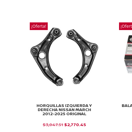
PRECIO
PRECIO
ORIGINAL
ACTUAL
ERA:
ES:
¡Oferta!
¡Ofert
$3,047.51.
$2,770.45.
HORQUILLAS IZQUIERDA Y
BAL
DERECHA NISSAN MARCH
2012-2025 ORIGINAL
EL
EL
$
3,047.51
$
2,770.45
PRECIO
PRECIO