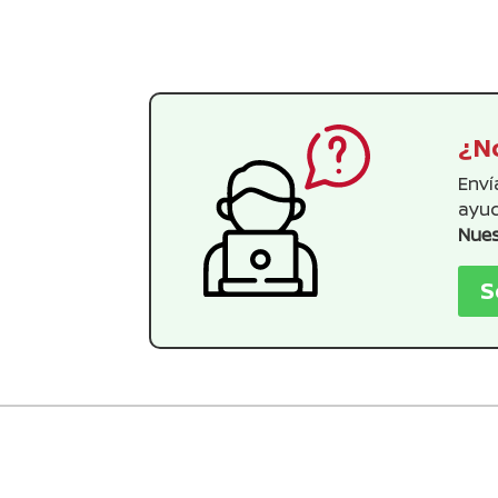
¿No
Enví
ayud
Nues
S