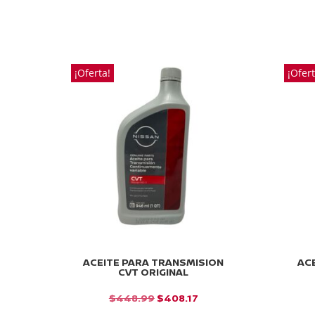
¡Oferta!
¡Ofert
ACEITE PARA TRANSMISION
AC
CVT ORIGINAL
EL
EL
$
448.99
$
408.17