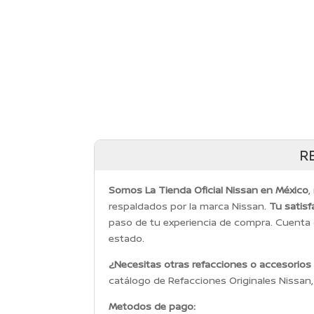
ORIGINAL
ACTUAL
ERA:
ES:
$3,047.51.
$2,770.45.
R
Somos La Tienda Oficial Nissan en México
,
respaldados por la marca Nissan.
Tu satisf
paso de tu experiencia de compra. Cuenta
estado.
¿Necesitas otras refacciones o accesorios
catálogo de Refacciones Originales Nissan
Metodos de pago: