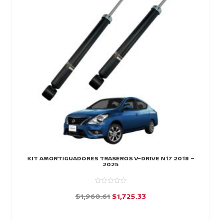
KIT AMORTIGUADORES TRASEROS V-DRIVE N17 2018 –
2025
El
El
$
1,960.61
$
1,725.33
precio
precio
d
e