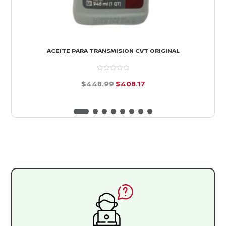
ACEITE PARA TRANSMISION CVT ORIGINAL
El
El
$
448.99
$
408.17
precio
precio
d
e
original
actual
5
era:
es:
$448.99.
$408.17.