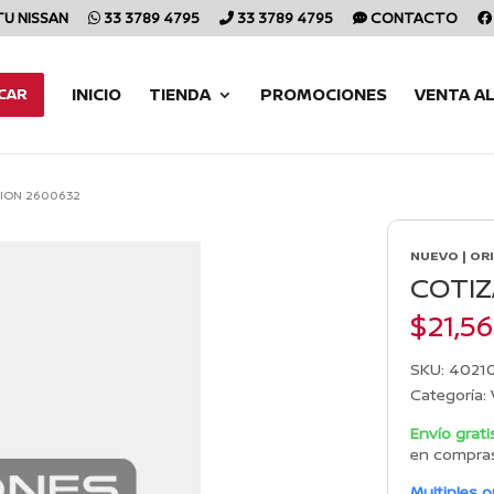
TU NISSAN
33 3789 4795
33 3789 4795
CONTACTO
INICIO
TIENDA
PROMOCIONES
VENTA A
CAR
ION 2600632
NUEVO | OR
COTIZ
$
21,5
SKU:
4021
Categoría:
Envío grati
en compra
Multiples 