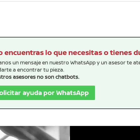
era:
es:
era:
es:
$619.16.
$562.87.
$26.69.
$24.
 encuentras lo que necesitas o tienes 
anos un mensaje en nuestro WhatsApp y un asesor te a
arte a encontrar tu pieza.
tros asesores no son chatbots.
olicitar ayuda por WhatsApp