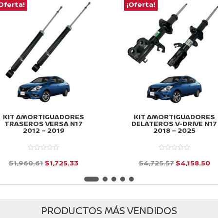
Oferta!
¡Oferta!
KIT AMORTIGUADORES
KIT AMORTIGUADORES
TRASEROS VERSA N17
DELATEROS V-DRIVE N17
2012 – 2019
2018 – 2025
El
El
El
El
$
1,960.61
$
1,725.33
$
4,725.57
$
4,158.50
precio
precio
precio
pr
d
d
e
e
original
actual
original
ac
5
5
era:
es:
era:
es
PRODUCTOS MÁS VENDIDOS
$1,960.61.
$1,725.33.
$4,725.57.
$4