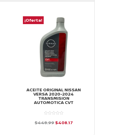
¡Oferta!
¡Oferta!
ACEITE ORIGINAL NISSAN
HORQUILLAS 
VERSA 2020-2024
DERECHA NI
TRANSMISION
2012-2019
AUTOMOTICA CVT
$
3,047.51
io
El
El
$
448.99
$
408.17
d
al
precio
precio
e
d
5
e