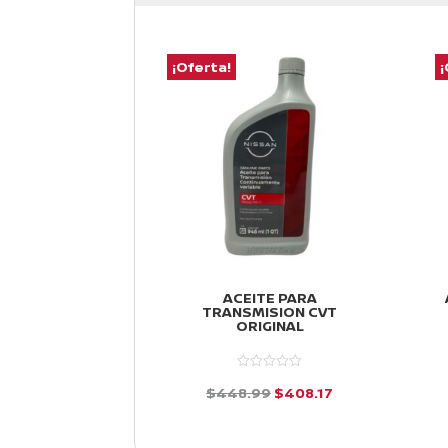
¡Oferta!
¡
ACEITE PARA
TRANSMISION CVT
ORIGINAL
El
El
$
448.99
$
408.17
precio
precio
d
e
original
actual
5