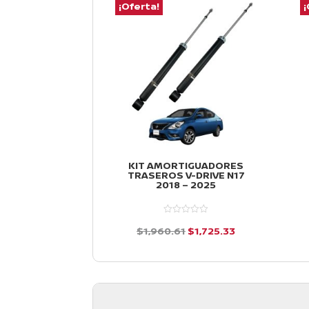
¡Oferta!
¡
KIT AMORTIGUADORES
TRASEROS V-DRIVE N17
2018 – 2025
El
El
$
1,960.61
$
1,725.33
precio
precio
d
e
original
actual
5
era:
es:
$1,960.61.
$1,725.33.