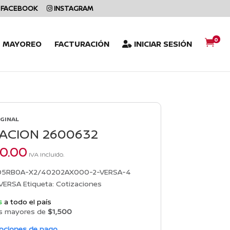
FACEBOOK
INSTAGRAM
0

L MAYOREO
FACTURACIÓN
INICIAR SESIÓN
IGINAL
ACION 2600632
60.00
IVA incluido.
05RB0A-X2/40202AX000-2-VERSA-4
VERSA
Etiqueta:
Cotizaciones
s
a todo el país
s mayores de
$1,500
opciones de pago