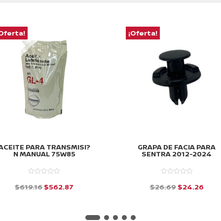
Oferta!
¡Oferta!
ACEITE PARA TRANSMISI?
GRAPA DE FACIA PARA
N MANUAL 75W85
SENTRA 2012-2024
El
El
El
El
$
619.16
$
562.87
$
26.69
$
24.26
precio
precio
precio
prec
d
d
e
e
original
actual
original
actu
5
5