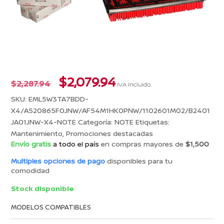
El
El
$
2,079.94
$
2,287.94
IVA incluido.
precio
precio
SKU:
EML5W3TA7BDD-
original
actual
X4/A520865F0JNW/AF54M1HK0PNW/1102601M02/B2401
era:
es:
JA01JNW-X4-NOTE
Categoría:
NOTE
Etiquetas:
$2,287.94.
$2,079.94.
Mantenimiento
,
Promociones destacadas
Envío gratis
a todo el país
en compras mayores de
$1,500
Multiples opciones de pago
disponibles para tu
comodidad
Stock disponible
MODELOS COMPATIBLES