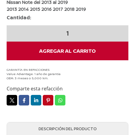
Nissan Note del 2013 al 2019
2013 2014 2015 2016 2017 2018 2019
Cantidad:
Kit
De
Afinacion
Nissan
AGREGAR AL CARRITO
Note
2013-
2019
GARANTÍA EN REFACCIONES
Value Advantage: 1 año de garantía
Aceite
OEM: 3 meses o 5,000 km.
5w30
Comparte esta refacción
cantidad
DESCRIPCIÓN DEL PRODUCTO