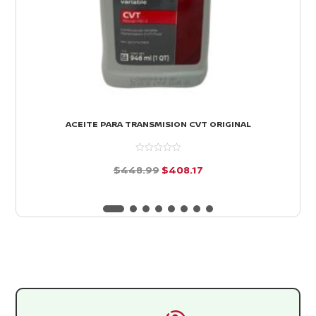
ACEITE PARA TRANSMISION CVT ORIGINAL
El
El
$
448.99
$
408.17
precio
precio
d
e
original
actual
5
era:
es:
$448.99.
$408.17.