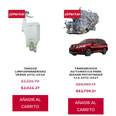
¡Oferta!
¡Oferta!
TANQUE
TRANSMISION
LIMPIAPARABRISAS
AUTOMATICA PARA
VERSA 2012-2020
NISSAN PATHFINDER
4×2 2012-2021
El
$
2,226.70
El
$
68,980.13
precio
El
$
2,024.27
precio
El
$
62,709.21
original
precio
original
precio
AÑADIR AL
era:
actual
AÑADIR AL
era:
actual
CARRITO
$2,226.70.
es:
CARRITO
$68,980.13
es:
$2,024.27.