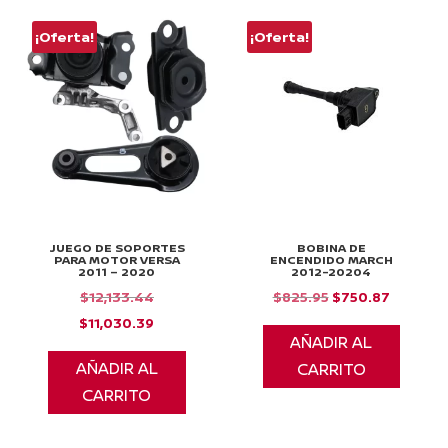
¡Oferta!
¡Oferta!
JUEGO DE SOPORTES
BOBINA DE
PARA MOTOR VERSA
ENCENDIDO MARCH
2011 – 2020
2012-20204
El
El
El
$
12,133.44
$
825.95
$
750.87
precio
El
precio
precio
$
11,030.39
AÑADIR AL
original
precio
original
actual
AÑADIR AL
CARRITO
era:
actual
era:
es:
CARRITO
$12,133.44.
es:
$825.95.
$750.87
$11,030.39.