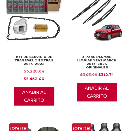
KIT DE SERVICIO DE
3 PZAS PLUMAS
TRANSMISION XTRAIL
LIMPIADORAS MARCH
2014-2022
2018-2024
ORIGINALES
El
$
6,228.64
El
El
$
343.99
$
312.71
precio
El
$
5,662.40
precio
precio
original
precio
AÑADIR AL
original
actual
AÑADIR AL
era:
actual
CARRITO
era:
es:
CARRITO
$6,228.64.
es:
$343.99.
$312.71.
$5,662.40.
¡Oferta!
¡Oferta!