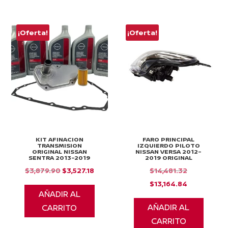
¡Oferta!
¡Oferta!
KIT AFINACION
FARO PRINCIPAL
TRANSMISION
IZQUIERDO PILOTO
ORIGINAL NISSAN
NISSAN VERSA 2012-
SENTRA 2013-2019
2019 ORIGINAL
El
El
El
$
3,879.90
$
3,527.18
$
14,481.32
precio
precio
precio
El
$
13,164.84
AÑADIR AL
original
actual
original
precio
AÑADIR AL
CARRITO
era:
es:
era:
actual
CARRITO
$3,879.90.
$3,527.18.
$14,481.32.
es: