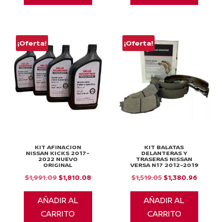
$2,690.32.
$3,096.45.
¡Oferta!
¡Oferta!
KIT AFINACION
KIT BALATAS
NISSAN KICKS 2017-
DELANTERAS Y
2022 NUEVO
TRASERAS NISSAN
ORIGINAL
VERSA N17 2012-2019
El
El
El
El
$
1,991.09
$
1,810.08
$
1,519.05
$
1,380.96
precio
precio
precio
precio
AÑADIR AL
AÑADIR AL
original
actual
original
actual
CARRITO
CARRITO
era:
es:
era:
es: