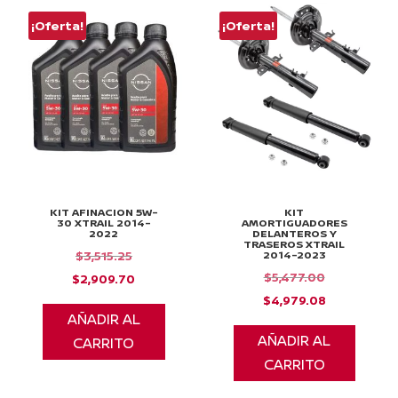
¡Oferta!
¡Oferta!
KIT AFINACION 5W-
KIT
30 XTRAIL 2014-
AMORTIGUADORES
2022
DELANTEROS Y
TRASEROS XTRAIL
El
2014-2023
$
3,515.25
El
$
5,477.00
precio
El
$
2,909.70
precio
El
$
4,979.08
original
precio
AÑADIR AL
original
precio
era:
actual
AÑADIR AL
CARRITO
era:
actual
$3,515.25.
es:
CARRITO
$5,477.00.
es:
$2,909.70.
$4,979.08.