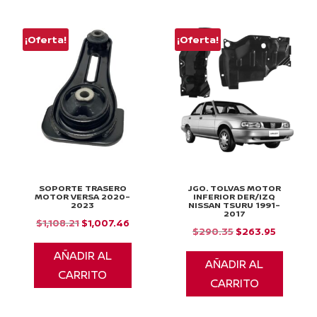
¡Oferta!
¡Oferta!
SOPORTE TRASERO
JGO. TOLVAS MOTOR
MOTOR VERSA 2020-
INFERIOR DER/IZQ
2023
NISSAN TSURU 1991-
2017
El
El
$
1,108.21
$
1,007.46
El
El
$
290.35
$
263.95
precio
precio
precio
precio
AÑADIR AL
original
actual
AÑADIR AL
original
actual
CARRITO
era:
es:
CARRITO
era:
es:
$1,108.21.
$1,007.46.
$290.35.
$263.95