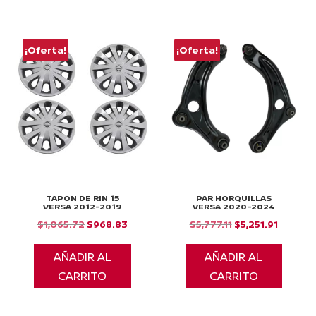
$1,062.94.
$966.30.
¡Oferta!
¡Oferta!
TAPON DE RIN 15
PAR HORQUILLAS
VERSA 2012-2019
VERSA 2020-2024
El
El
El
El
$
1,065.72
$
968.83
$
5,777.11
$
5,251.91
precio
precio
precio
precio
AÑADIR AL
AÑADIR AL
original
actual
original
actual
CARRITO
CARRITO
era:
es:
era:
es:
$1,065.72.
$968.83.
$5,777.11.
$5,251.9