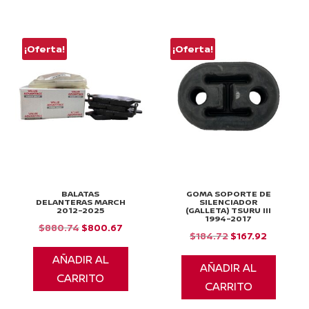
$62,709.21
¡Oferta!
¡Oferta!
BALATAS
GOMA SOPORTE DE
DELANTERAS MARCH
SILENCIADOR
2012-2025
(GALLETA) TSURU III
1994-2017
El
El
$
880.74
$
800.67
El
El
$
184.72
$
167.92
precio
precio
precio
precio
AÑADIR AL
original
actual
AÑADIR AL
original
actual
CARRITO
era:
es:
CARRITO
era:
es:
$880.74.
$800.67.
$184.72.
$167.92.