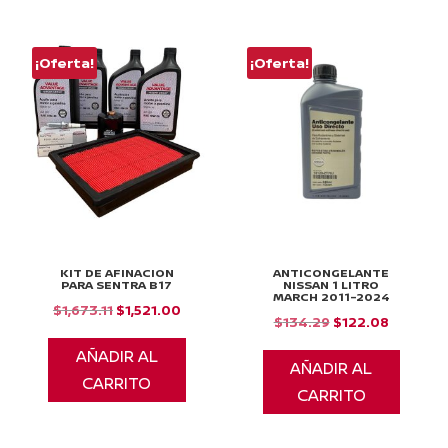
¡Oferta!
¡Oferta!
KIT DE AFINACION
ANTICONGELANTE
PARA SENTRA B17
NISSAN 1 LITRO
MARCH 2011-2024
El
El
$
1,673.11
$
1,521.00
El
El
$
134.29
$
122.08
precio
precio
precio
precio
AÑADIR AL
original
actual
AÑADIR AL
original
actual
CARRITO
era:
es:
CARRITO
era:
es:
$1,673.11.
$1,521.00.
$134.29.
$122.08.