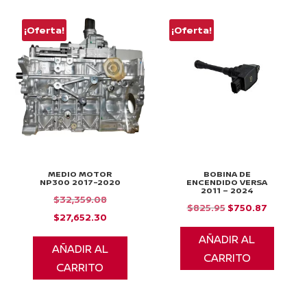
¡Oferta!
¡Oferta!
MEDIO MOTOR
BOBINA DE
NP300 2017-2020
ENCENDIDO VERSA
2011 – 2024
El
$
32,359.08
El
El
$
825.95
$
750.87
precio
El
$
27,652.30
precio
precio
original
precio
AÑADIR AL
original
actual
AÑADIR AL
era:
actual
CARRITO
era:
es:
CARRITO
$32,359.08.
es:
$825.95.
$750.87
$27,652.30.