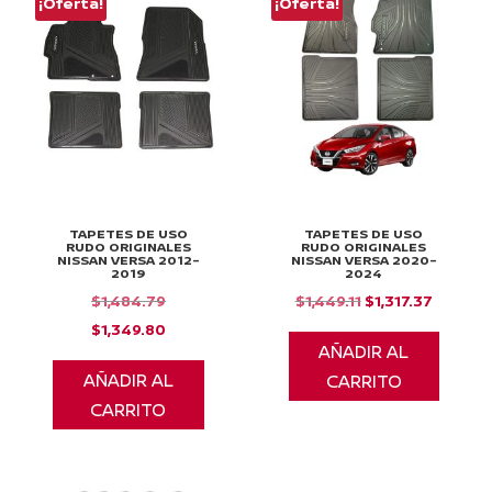
¡Oferta!
¡Oferta!
TAPETES DE USO
TAPETES DE USO
RUDO ORIGINALES
RUDO ORIGINALES
NISSAN VERSA 2012-
NISSAN VERSA 2020-
2019
2024
El
El
El
$
1,484.79
$
1,449.11
$
1,317.37
precio
El
precio
precio
$
1,349.80
AÑADIR AL
original
precio
original
actual
AÑADIR AL
CARRITO
era:
actual
era:
es:
CARRITO
$1,484.79.
es:
$1,449.11.
$1,317.3
$1,349.80.