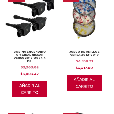
BOBINA ENCENDIDO
JUEGO DE ANILLOS
ORIGINAL NISSAN
VERSA 2012-2019
VERSA 2012-2024 4
PZ.
El
$
4,858.71
El
$
3,303.82
precio
El
$
4,417.00
precio
El
$
3,003.47
original
precio
AÑADIR AL
original
precio
era:
actual
AÑADIR AL
CARRITO
era:
actual
$4,858.71.
es:
CARRITO
$3,303.82.
es:
$4,417.00.
$3,003.47.