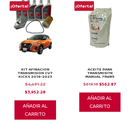
¡Oferta!
¡Oferta!
KIT AFINACION
ACEITE PARA
TRANSMISION CVT
TRANSMISI?N
KICKS 2016-2023
MANUAL 75W85
El
El
El
$
4,491.22
$
619.16
$
562.87
precio
El
precio
precio
$
3,952.28
AÑADIR AL
original
precio
original
actual
AÑADIR AL
CARRITO
era:
actual
era:
es:
CARRITO
$4,491.22.
es:
$619.16.
$562.87.
$3,952.28.