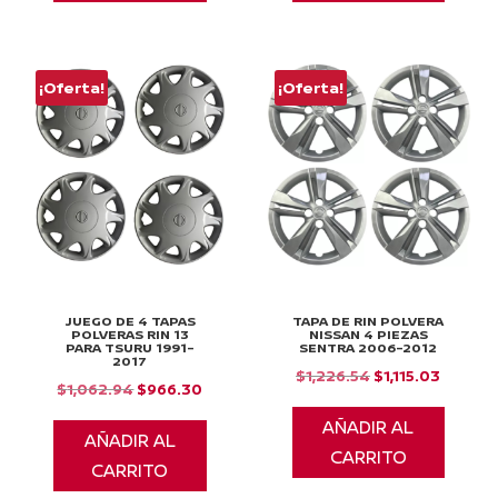
$1,991.09.
$1,810.08.
$1,519.05.
$1,380.
¡Oferta!
¡Oferta!
JUEGO DE 4 TAPAS
TAPA DE RIN POLVERA
POLVERAS RIN 13
NISSAN 4 PIEZAS
PARA TSURU 1991-
SENTRA 2006-2012
2017
El
El
$
1,226.54
$
1,115.03
El
El
$
1,062.94
$
966.30
precio
precio
precio
precio
AÑADIR AL
original
actual
AÑADIR AL
original
actual
CARRITO
era:
es:
CARRITO
era:
es:
$1,226.54.
$1,115.0