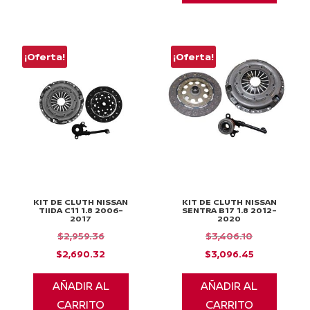
$13,164.84.
¡Oferta!
¡Oferta!
KIT DE CLUTH NISSAN
KIT DE CLUTH NISSAN
TIIDA C11 1.8 2006-
SENTRA B17 1.8 2012-
2017
2020
El
El
$
2,959.36
$
3,406.10
precio
El
precio
El
$
2,690.32
$
3,096.45
original
precio
original
precio
AÑADIR AL
AÑADIR AL
era:
actual
era:
actual
CARRITO
CARRITO
$2,959.36.
es:
$3,406.10.
es: