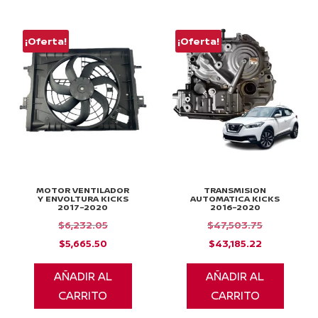
¡Oferta!
¡Oferta!
MOTOR VENTILADOR
TRANSMISION
Y ENVOLTURA KICKS
AUTOMATICA KICKS
2017-2020
2016-2020
El
El
$
6,232.05
$
47,503.75
El
precio
El
precio
$
5,665.50
$
43,185.22
precio
original
precio
original
AÑADIR AL
AÑADIR AL
actual
era:
actual
era:
CARRITO
CARRITO
es:
$6,232.05.
es:
$47,503.75
$5,665.50.
$43,185.22.