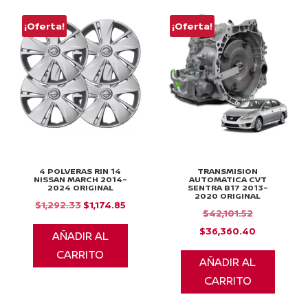
¡Oferta!
¡Oferta!
4 POLVERAS RIN 14
TRANSMISION
NISSAN MARCH 2014-
AUTOMATICA CVT
2024 ORIGINAL
SENTRA B17 2013-
2020 ORIGINAL
El
El
$
1,292.33
$
1,174.85
El
$
42,101.52
precio
precio
precio
El
$
36,360.40
AÑADIR AL
original
actual
original
precio
CARRITO
era:
es:
AÑADIR AL
era:
actual
$1,292.33.
$1,174.85.
CARRITO
$42,101.52.
es:
$36,360.4